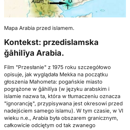
Mapa
Arabia
przed islamem.
Kontekst: przedislamska
ǧāhilīya Arabia.
Film "Przesłanie" z 1975 roku szczegółowo
opisuje, jak wyglądała Mekka na początku
głoszenia Mahometa: pogańskie miasto
pogrążone w ǧāhilīya (w języku arabskim i
islamie nazwa ta, która w tłumaczeniu oznacza
"ignorancję", przypisywana jest okresowi przed
nadejściem samego islamu). W tym czasie, w VI
wieku n.e., Arabia była obszarem granicznym,
całkowicie odciętym od tak zwanego