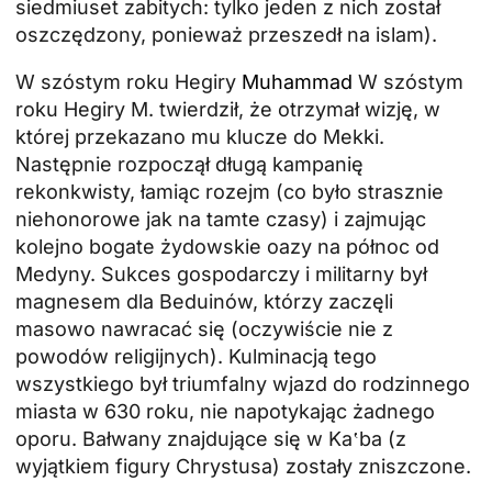
siedmiuset zabitych: tylko jeden z nich został
oszczędzony, ponieważ przeszedł na islam).
W szóstym roku Hegiry
Muhammad
W szóstym
roku Hegiry M. twierdził, że otrzymał wizję, w
której przekazano mu klucze do Mekki.
Następnie rozpoczął długą kampanię
rekonkwisty, łamiąc rozejm (co było strasznie
niehonorowe jak na tamte czasy) i zajmując
kolejno bogate żydowskie oazy na północ od
Medyny. Sukces gospodarczy i militarny był
magnesem dla Beduinów, którzy zaczęli
masowo nawracać się (oczywiście nie z
powodów religijnych). Kulminacją tego
wszystkiego był triumfalny wjazd do rodzinnego
miasta w 630 roku, nie napotykając żadnego
oporu. Bałwany znajdujące się w Ka‛ba (z
wyjątkiem figury Chrystusa) zostały zniszczone.