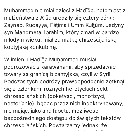
Muhammad nie miał dzieci z Ḫadīǧa, natomiast z
małżeństwa z Āʼiša urodziły się cztery córki:
Zaynab, Ruqayya, Fāṭima i Umm Kulṯūm. Jedyny
syn Mahometa, Ibraḥīm, który zmarł w bardzo
młodym wieku, miał za matkę chrześcijańską
koptyjską konkubinę.
W imieniu Ḫadīǧa Muḥammad musiał
podróżować z karawanami, aby sprzedawać
towary za granicą bizantyjską, czyli w Syrii.
Podczas tych podróży prawdopodobnie zetknął
się z członkami różnych heretyckich sekt
chrześcijańskich (doketyści, monofizyci,
nestorianie), będąc przez nich indoktrynowany,
nie mając, jako analfabeta, możliwości
bezpośredniego dostępu do świętych tekstów
chrześcijańskich. Powtarzamy jednak, że