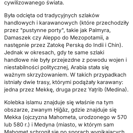
cywilizowanego świata.
Była odcięta od tradycyjnych szlaków
handlowych i karawanowych (które przechodziły
przez "pustynne porty", takie jak Palmyra,
Damaszek czy Aleppo do Mezopotamii, a
następnie przez Zatokę Perską do Indii i Chin).
Jednak w okresach, gdy te same szlaki
handlowe nie były przejezdne z powodu wojen i
niestabilności politycznej, Arabia stała się
ważnym skrzyżowaniem. W takich przypadkach
istniały dwie trasy, którymi podążały karawany:
jedna przez Mekkę, druga przez Yaṯrib (Medina).
Kolebka islamu znajduje się właśnie na tym
obszarze, zwanym Ḥiǧāz, gdzie znajduje się
Mekka (ojczyzna Mahometa, urodzonego w 570
lub 580 r.) i Medyna (miasto, w którym sam
Mahomet schronił się po sporach wynikających