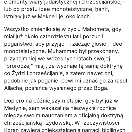
elementy wiary judaistycznej i chrześcijańskiej -
lub po prostu idee monoteistyczne, ḥanīf,
istniały już w Mekce i jej okolicach.
Wszystko zmieniło się w życiu Mahometa, gdy
miał już około czterdziestu lat i porzucił
pogaństwo, aby przyjąć - i zacząć głosić - idee
monoteistyczne. Muhammad był przekonany,
przynajmniej we wczesnych latach swojej
"proroczej" misji, że wyznaje tę samą doktrynę
co Żydzi i chrześcijanie, a zatem nawet oni,
podobnie jak poganie, powinni uznać go za rasūl
Allacha, posłańca wysłanego przez Boga.
Dopiero na późniejszym etapie, gdy był już w
Medynie, sam wskazał na niezwykłe różnice
między swoim nauczaniem a oficjalną doktryną
chrześcijańską i żydowską. W rzeczywistości
Koran zawiera zniekształcenia narracji biblijnych