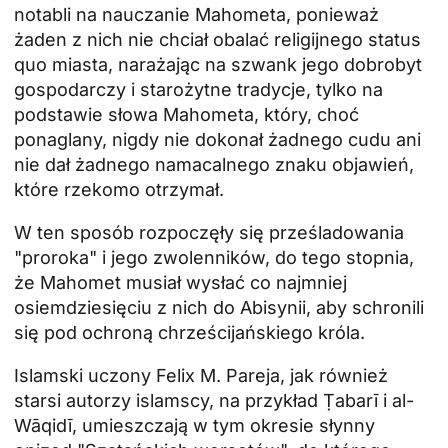
notabli na nauczanie Mahometa, ponieważ
żaden z nich nie chciał obalać religijnego status
quo miasta, narażając na szwank jego dobrobyt
gospodarczy i starożytne tradycje, tylko na
podstawie słowa Mahometa, który, choć
ponaglany, nigdy nie dokonał żadnego cudu ani
nie dał żadnego namacalnego znaku objawień,
które rzekomo otrzymał.
W ten sposób rozpoczęły się prześladowania
"proroka" i jego zwolenników, do tego stopnia,
że Mahomet musiał wysłać co najmniej
osiemdziesięciu z nich do Abisynii, aby schronili
się pod ochroną chrześcijańskiego króla.
Islamski uczony Felix M. Pareja, jak również
starsi autorzy islamscy, na przykład Ṭabarī i al-
Wāqidī, umieszczają w tym okresie słynny