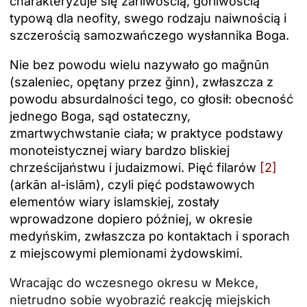
charakteryzuje się żarliwością, gorliwością
typową dla neofity, swego rodzaju naiwnością i
szczerością samozwańczego wysłannika Boga.
Nie bez powodu wielu nazywało go maǧnūn
(szaleniec, opętany przez ǧinn), zwłaszcza z
powodu absurdalności tego, co głosił: obecność
jednego Boga, sąd ostateczny,
zmartwychwstanie ciała; w praktyce podstawy
monoteistycznej wiary bardzo bliskiej
chrześcijaństwu i judaizmowi. Pięć filarów
[2]
(arkān al-islām), czyli pięć podstawowych
elementów wiary islamskiej, zostały
wprowadzone dopiero później, w okresie
medyńskim, zwłaszcza po kontaktach i sporach
z miejscowymi plemionami żydowskimi.
Wracając do wczesnego okresu w Mekce,
nietrudno sobie wyobrazić reakcję miejskich