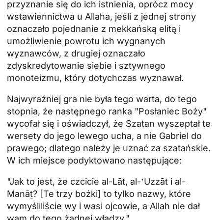
przyznanie się do ich istnienia, oprócz mocy
wstawiennictwa u Allaha, jeśli z jednej strony
oznaczało pojednanie z mekkańską elitą i
umożliwienie powrotu ich wygnanych
wyznawców, z drugiej oznaczało
zdyskredytowanie siebie i sztywnego
monoteizmu, który dotychczas wyznawał.
Najwyraźniej gra nie była tego warta, do tego
stopnia, że następnego ranka "Posłaniec Boży"
wycofał się i oświadczył, że Szatan wyszeptał te
wersety do jego lewego ucha, a nie Gabriel do
prawego; dlatego należy je uznać za szatańskie.
W ich miejsce podyktowano następujące:
"Jak to jest, że czcicie al-Lāt, al-‛Uzzāt i al-
Manāṯ? [Te trzy bożki] to tylko nazwy, które
wymyśliliście wy i wasi ojcowie, a Allah nie dał
wam do tego żadnej władzy."