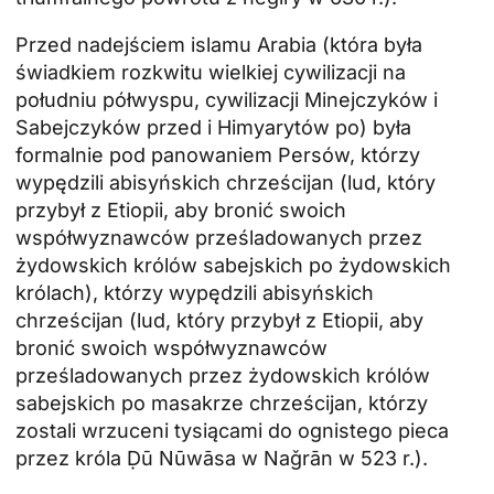
Przed nadejściem islamu Arabia (która była
świadkiem rozkwitu wielkiej cywilizacji na
południu półwyspu, cywilizacji Minejczyków i
Sabejczyków przed i Himyarytów po) była
formalnie pod panowaniem Persów, którzy
wypędzili abisyńskich chrześcijan (lud, który
przybył z Etiopii, aby bronić swoich
współwyznawców prześladowanych przez
żydowskich królów sabejskich po żydowskich
królach), którzy wypędzili abisyńskich
chrześcijan (lud, który przybył z Etiopii, aby
bronić swoich współwyznawców
prześladowanych przez żydowskich królów
sabejskich po masakrze chrześcijan, którzy
zostali wrzuceni tysiącami do ognistego pieca
przez króla Ḍū Nūwāsa w Naǧrān w 523 r.).