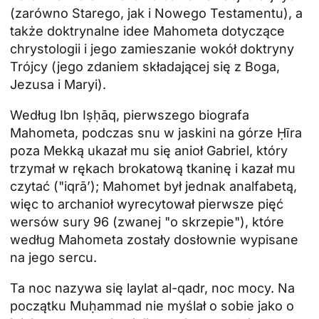
(zarówno Starego, jak i Nowego Testamentu), a
także doktrynalne idee Mahometa dotyczące
chrystologii i jego zamieszanie wokół doktryny
Trójcy (jego zdaniem składającej się z Boga,
Jezusa i Maryi).
Według Ibn Iṣḥāq, pierwszego biografa
Mahometa, podczas snu w jaskini na górze Ḥīra
poza Mekką ukazał mu się anioł Gabriel, który
trzymał w rękach brokatową tkaninę i kazał mu
czytać ("iqrāʼ); Mahomet był jednak analfabetą,
więc to archanioł wyrecytował pierwsze pięć
wersów sury 96 (zwanej "o skrzepie"), które
według Mahometa zostały dosłownie wypisane
na jego sercu.
Ta noc nazywa się laylat al-qadr, noc mocy. Na
początku Muḥammad nie myślał o sobie jako o