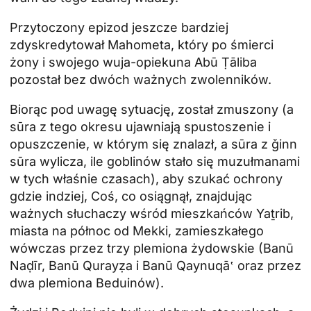
Przytoczony epizod jeszcze bardziej
zdyskredytował Mahometa, który po śmierci
żony i swojego wuja-opiekuna Abū Ṭāliba
pozostał bez dwóch ważnych zwolenników.
Biorąc pod uwagę sytuację, został zmuszony (a
sūra z tego okresu ujawniają spustoszenie i
opuszczenie, w którym się znalazł, a sūra z ǧinn
sūra wylicza, ile goblinów stało się muzułmanami
w tych właśnie czasach), aby szukać ochrony
gdzie indziej, Coś, co osiągnął, znajdując
ważnych słuchaczy wśród mieszkańców Yaṯrib,
miasta na północ od Mekki, zamieszkałego
wówczas przez trzy plemiona żydowskie (Banū
Naḍīr, Banū Qurayẓa i Banū Qaynuqā‛ oraz przez
dwa plemiona Beduinów).