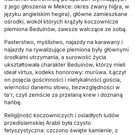
z jego głoszenia w Mekce: okres zwany hiǧra, w
języku angielskim hegira), główne zamieszkane
ośrodki, wokół których krążyły koczownicze
plemiona Beduinów, zawsze walczące ze sobą.
Pasterstwo, myślistwo, najazdy na karawany i
najazdy na rywalizujące plemiona były głównymi
środkami utrzymania, a surowość życia
ukształtowała charakter Beduinów, którzy mieli
ideał virtus, kodeks honorowy: murūwa. Łączył
on pojęcia gościnności i nietykalności gościa,
wierności danemu słowu, bezwzględności w
ta‛r, czyli zemście za przelaną krew i doznaną
hańbę.
Religijność koczowniczych i osiadłych ludów
przedislamskiej Arabii była czysto
fetyszystyczna: czczono święte kamienie, z