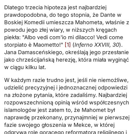
Dlatego trzecia hipoteza jest najbardziej
prawdopodobna, do tego stopnia, że Dante w
Boskiej Komedii umieszcza Mahometa, właśnie z
powodu jego złej wiary, w niższych kręgach
piekła: "Albo vedi com'io mi dilacco! Vedi come
storpiato è Maometto!"
[1]
(
Inferno XXVIII, 30
).
Jana Damasceńskiego, określają jego przesłanie
jako chrześcijańską herezję, która miała wyginąć
w ciągu kilku lat.
W każdym razie trudno jest, jeśli nie niemożliwe,
udzielić precyzyjnej i jednoznacznej odpowiedzi
na złożone pytania, które zadaliśmy. Najbardziej
rozpowszechnioną opinią wśród współczesnych
islamologów jest zatem to, że Mahomet był
naprawdę przekonany, przynajmniej w pierwszej
fazie swojego głoszenia w Mekce, w której
odgrywa rolę gorącego reformatora religijnego i