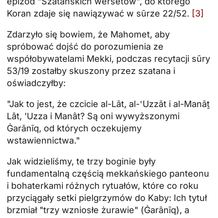
epizod "Szatańskich wersetów", do którego
Koran zdaje się nawiązywać w sūrze 22/52.
[3]
Zdarzyło się bowiem, że Mahomet, aby
spróbować dojść do porozumienia ze
współobywatelami Mekki, podczas recytacji sūry
53/19 zostałby skuszony przez szatana i
oświadczyłby:
"Jak to jest, że czcicie al-Lāt, al-‛Uzzāt i al-Manāṯ
Lât, 'Uzza i Manât? Są oni wywyższonymi
Ġarānīq, od których oczekujemy
wstawiennictwa."
Jak widzieliśmy, te trzy boginie były
fundamentalną częścią mekkańskiego panteonu
i bohaterkami różnych rytuałów, które co roku
przyciągały setki pielgrzymów do Kaby: Ich tytuł
brzmiał "trzy wzniosłe żurawie" (Ġarānīq), a