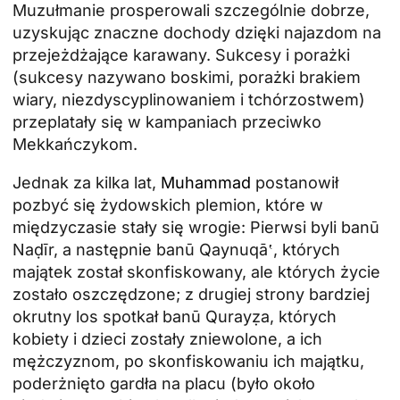
Muzułmanie prosperowali szczególnie dobrze,
uzyskując znaczne dochody dzięki najazdom na
przejeżdżające karawany. Sukcesy i porażki
(sukcesy nazywano boskimi, porażki brakiem
wiary, niezdyscyplinowaniem i tchórzostwem)
przeplatały się w kampaniach przeciwko
Mekkańczykom.
Jednak za kilka lat,
Muhammad
postanowił
pozbyć się żydowskich plemion, które w
międzyczasie stały się wrogie: Pierwsi byli banū
Naḍīr, a następnie banū Qaynuqā‛, których
majątek został skonfiskowany, ale których życie
zostało oszczędzone; z drugiej strony bardziej
okrutny los spotkał banū Qurayẓa, których
kobiety i dzieci zostały zniewolone, a ich
mężczyznom, po skonfiskowaniu ich majątku,
poderżnięto gardła na placu (było około