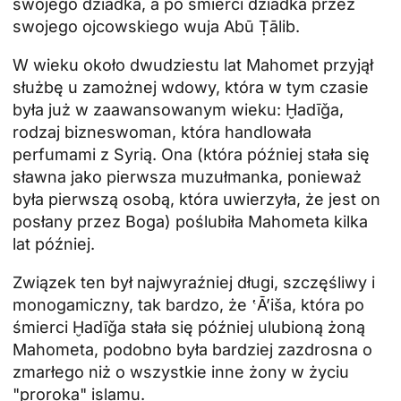
swojego dziadka, a po śmierci dziadka przez
swojego ojcowskiego wuja Abū Ṭālib.
W wieku około dwudziestu lat Mahomet przyjął
służbę u zamożnej wdowy, która w tym czasie
była już w zaawansowanym wieku: Ḫadīǧa,
rodzaj bizneswoman, która handlowała
perfumami z Syrią. Ona (która później stała się
sławna jako pierwsza muzułmanka, ponieważ
była pierwszą osobą, która uwierzyła, że jest on
posłany przez Boga) poślubiła Mahometa kilka
lat później.
Związek ten był najwyraźniej długi, szczęśliwy i
monogamiczny, tak bardzo, że ‛Āʼiša, która po
śmierci Ḫadīǧa stała się później ulubioną żoną
Mahometa, podobno była bardziej zazdrosna o
zmarłego niż o wszystkie inne żony w życiu
"proroka" islamu.