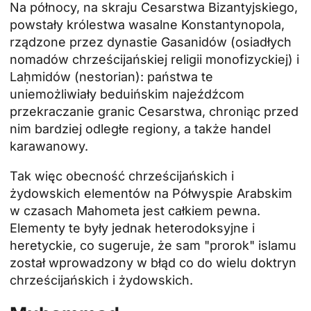
Na północy, na skraju Cesarstwa Bizantyjskiego,
powstały królestwa wasalne Konstantynopola,
rządzone przez dynastie Gasanidów (osiadłych
nomadów chrześcijańskiej religii monofizyckiej) i
Laḥmidów (nestorian): państwa te
uniemożliwiały beduińskim najeźdźcom
przekraczanie granic Cesarstwa, chroniąc przed
nim bardziej odległe regiony, a także handel
karawanowy.
Tak więc obecność chrześcijańskich i
żydowskich elementów na Półwyspie Arabskim
w czasach Mahometa jest całkiem pewna.
Elementy te były jednak heterodoksyjne i
heretyckie, co sugeruje, że sam "prorok" islamu
został wprowadzony w błąd co do wielu doktryn
chrześcijańskich i żydowskich.