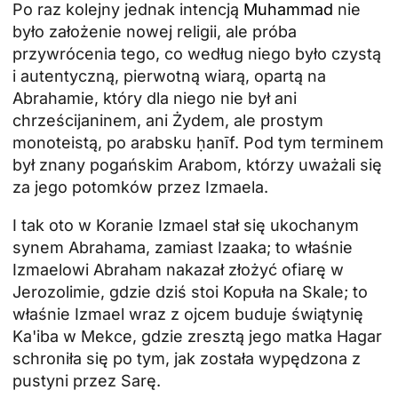
Po raz kolejny jednak intencją
Muhammad
nie
było założenie nowej religii, ale próba
przywrócenia tego, co według niego było czystą
i autentyczną, pierwotną wiarą, opartą na
Abrahamie, który dla niego nie był ani
chrześcijaninem, ani Żydem, ale prostym
monoteistą, po arabsku ḥanīf. Pod tym terminem
był znany pogańskim Arabom, którzy uważali się
za jego potomków przez Izmaela.
I tak oto w Koranie Izmael stał się ukochanym
synem Abrahama, zamiast Izaaka; to właśnie
Izmaelowi Abraham nakazał złożyć ofiarę w
Jerozolimie, gdzie dziś stoi Kopuła na Skale; to
właśnie Izmael wraz z ojcem buduje świątynię
Ka'iba w Mekce, gdzie zresztą jego matka Hagar
schroniła się po tym, jak została wypędzona z
pustyni przez Sarę.