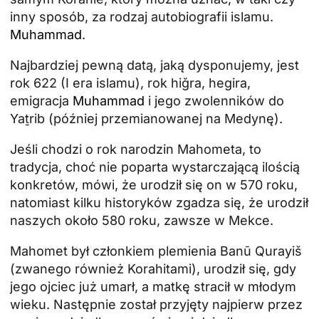
inny sposób, za rodzaj autobiografii islamu.
Muhammad
.
Najbardziej pewną datą, jaką dysponujemy, jest
rok 622 (I era islamu), rok hiǧra, hegira,
emigracja
Muhammad
i jego zwolenników do
Yaṯrib (później przemianowanej na Medynę).
Jeśli chodzi o rok narodzin Mahometa, to
tradycja, choć nie poparta wystarczającą ilością
konkretów, mówi, że urodził się on w 570 roku,
natomiast kilku historyków zgadza się, że urodził
naszych około 580 roku, zawsze w Mekce.
Mahomet był członkiem plemienia Banū Qurayiš
(zwanego również Korahitami), urodził się, gdy
jego ojciec już umarł, a matkę stracił w młodym
wieku. Następnie został przyjęty najpierw przez