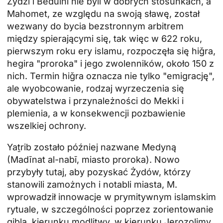
Żydzi i Beduini nie byli w dobrych stosunkach, a
Mahomet, ze względu na swoją sławę, został
wezwany do bycia bezstronnym arbitrem
między spierającymi się, tak więc w 622 roku,
pierwszym roku ery islamu, rozpoczęła się hiǧra,
hegira "proroka" i jego zwolenników, około 150 z
nich. Termin hiǧra oznacza nie tylko "emigrację",
ale wyobcowanie, rodzaj wyrzeczenia się
obywatelstwa i przynależności do Mekki i
plemienia, a w konsekwencji pozbawienie
wszelkiej ochrony.
Yaṯrib zostało później nazwane Medyną
(Madīnat al-nabī, miasto proroka). Nowo
przybyły tutaj, aby pozyskać Żydów, którzy
stanowili zamożnych i notabli miasta, M.
wprowadził innowacje w prymitywnym islamskim
rytuale, w szczególności poprzez zorientowanie
qibla, kierunku modlitwy, w kierunku Jerozolimy.