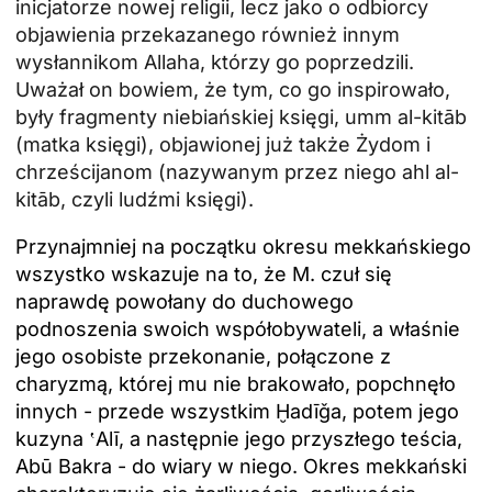
inicjatorze nowej religii, lecz jako o odbiorcy
objawienia przekazanego również innym
wysłannikom Allaha, którzy go poprzedzili.
Uważał on bowiem, że tym, co go inspirowało,
były fragmenty niebiańskiej księgi, umm al-kitāb
(matka księgi), objawionej już także Żydom i
chrześcijanom (nazywanym przez niego ahl al-
kitāb, czyli ludźmi księgi).
Przynajmniej na początku okresu mekkańskiego
wszystko wskazuje na to, że M. czuł się
naprawdę powołany do duchowego
podnoszenia swoich współobywateli, a właśnie
jego osobiste przekonanie, połączone z
charyzmą, której mu nie brakowało, popchnęło
innych - przede wszystkim Ḫadīǧa, potem jego
kuzyna ‛Alī, a następnie jego przyszłego teścia,
Abū Bakra - do wiary w niego. Okres mekkański