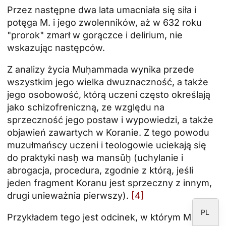
Przez następne dwa lata umacniała się siła i
potęga M. i jego zwolenników, aż w 632 roku
"prorok" zmarł w gorączce i delirium, nie
ID
wskazując następców.
JA
Z analizy życia Muḥammada wynika przede
ZH
wszystkim jego wielka dwuznaczność, a także
jego osobowość, którą uczeni często określają
RU
jako schizofreniczną, ze względu na
PT
sprzeczność jego postaw i wypowiedzi, a także
DE
objawień zawartych w Koranie. Z tego powodu
muzułmańscy uczeni i teologowie uciekają się
FR
do praktyki nasḫ wa mansūḫ (uchylanie i
IT
abrogacja, procedura, zgodnie z którą, jeśli
EN
jeden fragment Koranu jest sprzeczny z innym,
drugi unieważnia pierwszy).
[4]
ES
PL
Przykładem tego jest odcinek, w którym M.