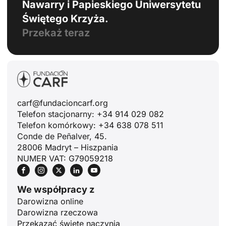
Nawarry i Papieskiego Uniwersytetu
Świętego Krzyża.
Przekaż teraz
carf@fundacioncarf.org
Telefon stacjonarny: +34 914 029 082
Telefon komórkowy: +34 638 078 511
Conde de Peñalver, 45.
28006 Madryt – Hiszpania
NUMER VAT: G79059218
We współpracy z
Darowizna online
Darowizna rzeczowa
Przekazać święte naczynia