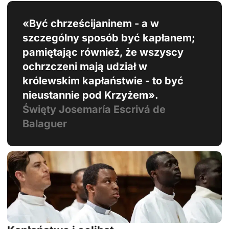
«Być chrześcijaninem - a w
szczególny sposób być kapłanem;
pamiętając również, że wszyscy
ochrzczeni mają udział w
królewskim kapłaństwie - to być
nieustannie pod Krzyżem».
Święty Josemaría Escrivá de
Balaguer