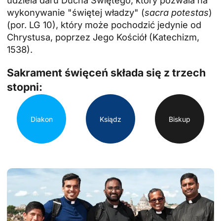
udziela daru Ducha Świętego, który pozwala na
wykonywanie "świętej władzy" (
sacra potestas
)
(por. LG 10), który może pochodzić jedynie od
Chrystusa, poprzez Jego Kościół (Katechizm,
1538).
Sakrament święceń składa się z trzech
stopni:
Diakon
Ksiądz
Biskup