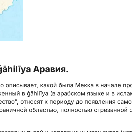
āhilīya Аравия.
о описывает, какой была Мекка в начале пр
нный в ǧāhilīya (в арабском языке и в исла
ство", относят к периоду до появления самог
ограничной областью, полностью отрезанной 