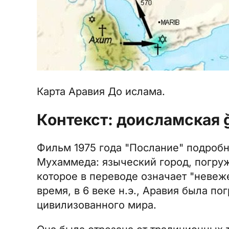
Карта
Аравия
До ислама.
Контекст: доисламская ǧ
Фильм 1975 года "Послание" подробн
Мухаммеда: языческий город, погруже
которое в переводе означает "невеже
время, в 6 веке н.э., Аравия была п
цивилизованного мира.