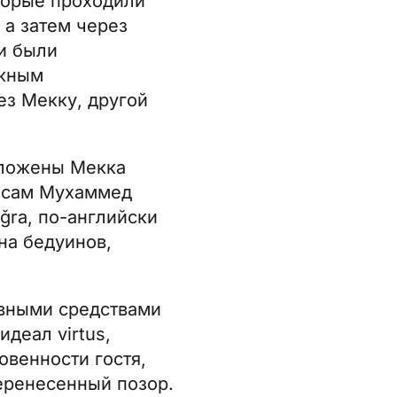
торые проходили
 а затем через
ти были
ажным
ез Мекку, другой
оложены Мекка
я сам Мухаммед
ǧra, по-английски
на бедуинов,
овными средствами
деал virtus,
овенности гостя,
перенесенный позор.