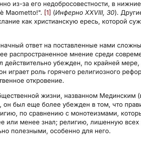
о из-за его недобросовестности, в нижние к
o è Maometto!".
[1]
(
Инферно XXVIII, 30
). Други
лание как христианскую ересь, которой суж
значный ответ на поставленные нами сложн
лее распространенное мнение среди соврем
л действительно убежден, по крайней мере,
 он играет роль горячего религиозного рефо
твенное откровение.
бщественной жизни, названном Мединским (в
, он был еще более убежден в том, что прав
игию, по сравнению с монотеизмами, котор
ее или менее знал; религию, лишенную всех
ьно полезными, особенно для него.