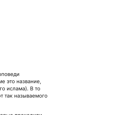
оповеди
ме это название,
о ислама). В то
от так называемого