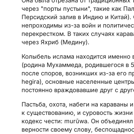
Она была отрезана от традиционных 
через "порты пустыни", такие как П
Персидский залив в Индию и Китай). 
непроходимы из-за войн и политичес
перекрестком. В таких случаях кара
через Яхриб (Медину).
Колыбель ислама находится именно в
(родина Мухаммеда, родившегося в 5
после споров, возникших из-за его п
hegira), основные населенные центр
постоянно враждовавшие друг с друг
Пастьба, охота, набеги на караваны
к существованию, и суровость жизни 
кодекс чести: murūwa. Он объединял
верности своему слову, беспощадност