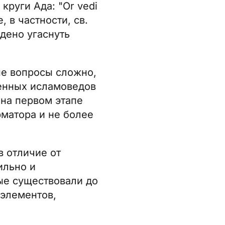
руги Ада: "Or vedi
е, в частности, св.
дено угаснуть
ые вопросы сложно,
енных исламоведов
 на первом этапе
рматора и не более
 отличие от
ильно и
ые существовали до
 элементов,