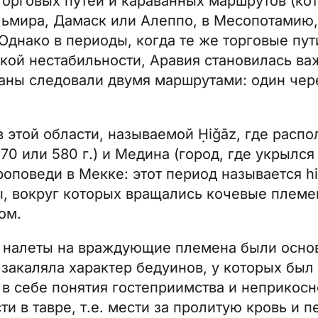
торговых путей и караванных маршрутов (ко
альмира, Дамаск или Алеппо, в Месопотамию,
Однако в периоды, когда те же торговые пу
кой нестабильности, Аравия становилась в
ваны следовали двумя маршрутами: один чер
 этой области, называемой Ḥiǧāz, где расп
70 или 580 г.) и Медина (город, где укрылс
роповеди в Мекке: этот период называется hi
ы, вокруг которых вращались кочевые племе
ом.
 и налеты на враждующие племена были осн
закаляла характер бедуинов, у которых был и
 в себе понятия гостеприимства и неприкосн
и в тавре, т.е. мести за пролитую кровь и 