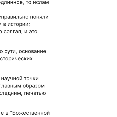
одлинное, то ислам
неправильно поняли
 в истории;
 солгал, и это
о сути, основание
исторических
 научной точки
 главным образом
оследним, печатью
те в "Божественной