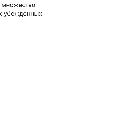
а множество
ых убежденных