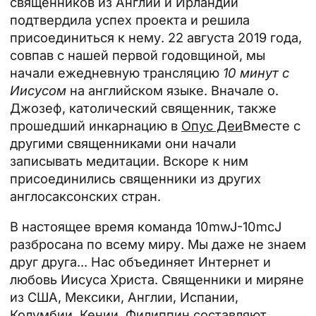
священников из Англии и Ирландии
подтвердила успех проекта и решила
присоединиться к нему. 22 августа 2019 года,
совпав с нашей первой годовщиной, мы
начали ежедневную трансляцию
10 минут с
Иисусом
на английском языке. Вначале о.
Джозеф, католический священник, также
прошедший инкарнацию в
Опус Деи
Вместе с
другими священниками они начали
записывать медитации. Вскоре к ним
присоединились священники из других
англосаксонских стран.
В настоящее время команда 10mwJ-10mcJ
разбросана по всему миру. Мы даже не знаем
друг друга... Нас объединяет Интернет и
любовь Иисуса Христа. Священники и миряне
из США, Мексики, Англии, Испании,
Колумбии, Кении, Филиппин составляют