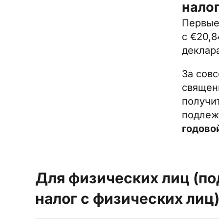
нало
Первые
с €20,8
деклар
За сов
священ
получи
подлеж
годово
Для физических лиц (п
налог с физических лиц