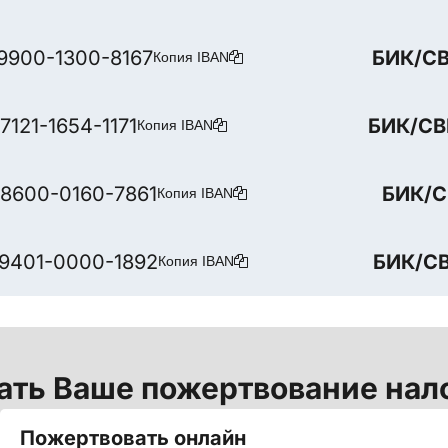
9900-1300-8167
БИК/С
Копия IBAN
121-1654-1171
БИК/СВ
Копия IBAN
8600-0160-7861
БИК/С
Копия IBAN
9401-0000-1892
БИК/С
Копия IBAN
ать Ваше пожертвование на
Пожертвовать онлайн