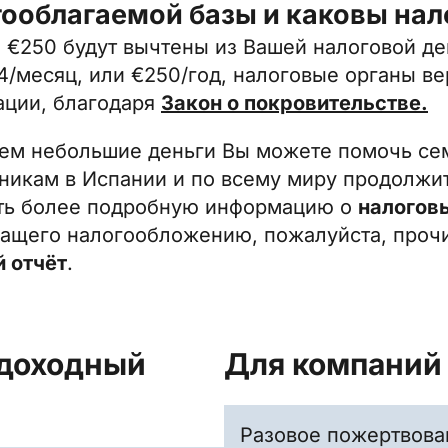
гооблагаемой базы и каковы нал
 €250 будут вычтены из Вашей налоговой де
4/месяц, или €250/год, налоговые органы в
ации, благодаря
Закон о покровительстве.
сем небольшие деньги Вы можете помочь се
никам в Испании и по всему миру продолжит
ть более подробную информацию о
налогов
ащего налогообложению, пожалуйста, прочи
й отчёт
.
одоходный
Для компаний 
)
Разовое пожертвова