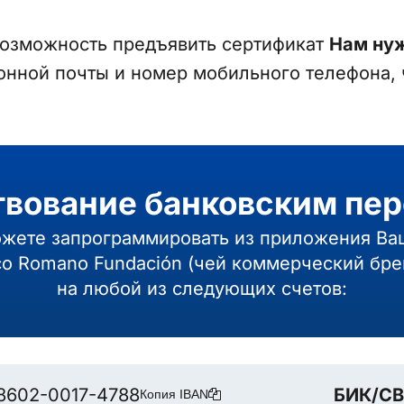
 возможность предъявить сертификат
Нам нуж
онной почты и номер мобильного телефона, ч
вование банковским пе
ожете запрограммировать из приложения Ва
co Romano Fundación (чей коммерческий брен
на любой из следующих счетов:
8602-0017-4788
БИК/СВ
Копия IBAN