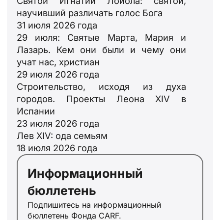
Святой Игнатий Лойола: святой,
научивший различать голос Бога
31 июля 2026 года
29 июля: Святые Марта, Мария и
Лазарь. Кем они были и чему они
учат нас, христиан
29 июля 2026 года
Строительство, исходя из духа
городов. Проекты Леона XIV в
ID
Испании
23 июля 2026 года
JA
Лев XIV: ода семьям
ZH
18 июля 2026 года
PL
Информационный
PT
бюллетень
DE
Подпишитесь на информационный
FR
бюллетень Фонда CARF.