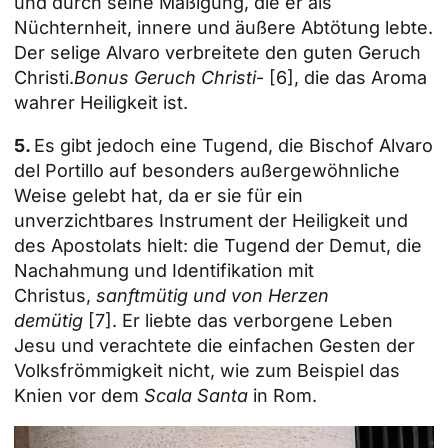
und durch seine Mäßigung, die er als
Nüchternheit, innere und äußere Abtötung lebte.
Der selige Alvaro verbreitete den guten Geruch
Christi.
Bonus Geruch Christi
-
[6]
, die das Aroma
wahrer Heiligkeit ist.
5.
Es gibt jedoch eine Tugend, die Bischof Alvaro
del Portillo auf besonders außergewöhnliche
Weise gelebt hat, da er sie für ein
unverzichtbares Instrument der Heiligkeit und
des Apostolats hielt: die Tugend der Demut, die
Nachahmung und Identifikation mit
Christus,
sanftmütig und von Herzen
demütig
[7]
. Er liebte das verborgene Leben
Jesu und verachtete die einfachen Gesten der
Volksfrömmigkeit nicht, wie zum Beispiel das
Knien vor dem
Scala Santa
in Rom.