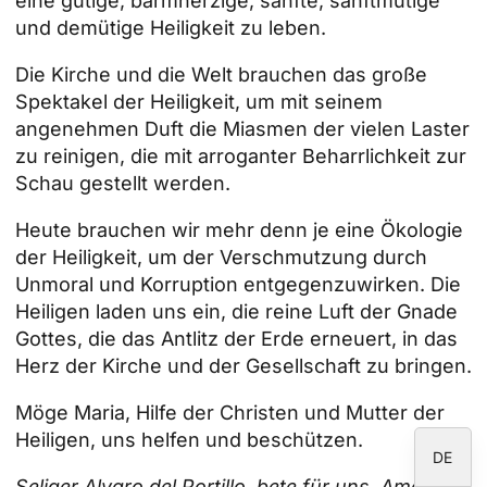
eine gütige, barmherzige, sanfte, sanftmütige
und demütige Heiligkeit zu leben.
Die Kirche und die Welt brauchen das große
ID
Spektakel der Heiligkeit, um mit seinem
angenehmen Duft die Miasmen der vielen Laster
JA
zu reinigen, die mit arroganter Beharrlichkeit zur
ZH
Schau gestellt werden.
PL
Heute brauchen wir mehr denn je eine Ökologie
RU
der Heiligkeit, um der Verschmutzung durch
PT
Unmoral und Korruption entgegenzuwirken. Die
Heiligen laden uns ein, die reine Luft der Gnade
FR
Gottes, die das Antlitz der Erde erneuert, in das
IT
Herz der Kirche und der Gesellschaft zu bringen.
EN
Möge Maria, Hilfe der Christen und Mutter der
ES
Heiligen, uns helfen und beschützen.
DE
Seliger Alvaro del Portillo, bete für uns. Amen
"
.