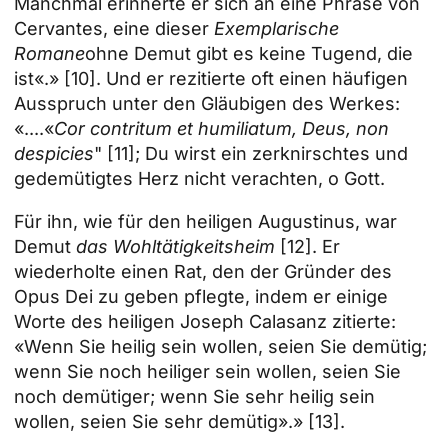
Manchmal erinnerte er sich an eine Phrase von
Cervantes, eine dieser
Exemplarische
Romane
ohne Demut gibt es keine Tugend, die
ist«.»
[10]
. Und er rezitierte oft einen häufigen
Ausspruch unter den Gläubigen des Werkes:
«....«
Cor contritum et humiliatum, Deus, non
despicies
"
[11]
; Du wirst ein zerknirschtes und
gedemütigtes Herz nicht verachten, o Gott.
Für ihn, wie für den heiligen Augustinus, war
Demut
das Wohltätigkeitsheim
[12]
. Er
wiederholte einen Rat, den der Gründer des
Opus Dei zu geben pflegte, indem er einige
Worte des heiligen Joseph Calasanz zitierte:
«Wenn Sie heilig sein wollen, seien Sie demütig;
wenn Sie noch heiliger sein wollen, seien Sie
noch demütiger; wenn Sie sehr heilig sein
wollen, seien Sie sehr demütig».»
[13]
.