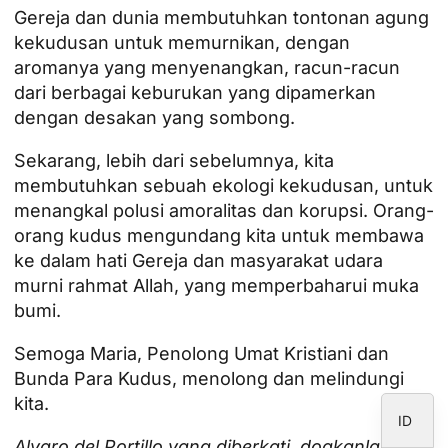
Gereja dan dunia membutuhkan tontonan agung
kekudusan untuk memurnikan, dengan
aromanya yang menyenangkan, racun-racun
JA
dari berbagai keburukan yang dipamerkan
dengan desakan yang sombong.
ZH
PL
Sekarang, lebih dari sebelumnya, kita
membutuhkan sebuah ekologi kekudusan, untuk
RU
menangkal polusi amoralitas dan korupsi. Orang-
PT
orang kudus mengundang kita untuk membawa
DE
ke dalam hati Gereja dan masyarakat udara
murni rahmat Allah, yang memperbaharui muka
FR
bumi.
IT
Semoga Maria, Penolong Umat Kristiani dan
EN
Bunda Para Kudus, menolong dan melindungi
ES
kita.
ID
Alvaro del Portillo yang diberkati, doakanlah