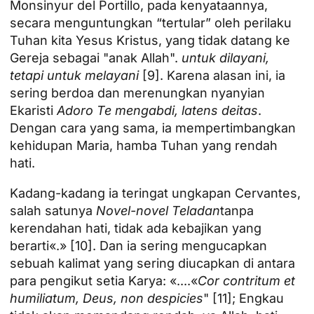
Monsinyur del Portillo, pada kenyataannya,
secara menguntungkan “tertular” oleh perilaku
Tuhan kita Yesus Kristus, yang tidak datang ke
Gereja sebagai "anak Allah".
untuk dilayani,
tetapi untuk melayani
[9]
. Karena alasan ini, ia
sering berdoa dan merenungkan nyanyian
Ekaristi
Adoro Te mengabdi, latens deitas
.
Dengan cara yang sama, ia mempertimbangkan
kehidupan Maria, hamba Tuhan yang rendah
hati.
Kadang-kadang ia teringat ungkapan Cervantes,
salah satunya
Novel-novel Teladan
tanpa
kerendahan hati, tidak ada kebajikan yang
berarti«.»
[10]
. Dan ia sering mengucapkan
sebuah kalimat yang sering diucapkan di antara
para pengikut setia Karya: «....«
Cor contritum et
humiliatum, Deus, non despicies
"
[11]
; Engkau