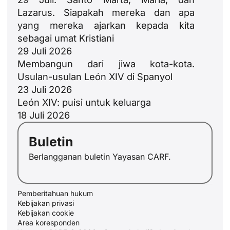
Lazarus. Siapakah mereka dan apa
yang mereka ajarkan kepada kita
sebagai umat Kristiani
29 Juli 2026
Membangun dari jiwa kota-kota.
Usulan-usulan León XIV di Spanyol
23 Juli 2026
JA
León XIV: puisi untuk keluarga
ZH
18 Juli 2026
PL
Buletin
RU
Berlangganan buletin Yayasan CARF.
PT
DE
FR
Pemberitahuan hukum
Kebijakan privasi
IT
Kebijakan cookie
Area koresponden
EN