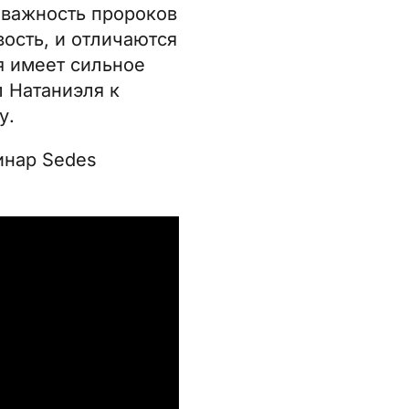
 важность пророков
ость, и отличаются
я имеет сильное
л Натаниэля к
у.
нар Sedes