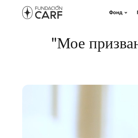
Фонд
"Мое призва