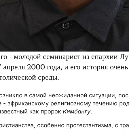
го - молодой семинарист из епархии Лу
7 апреля 2000 года, и его история очен
толической среды.
озникло в самой неожиданной ситуации, пос
в - африканскому религиозному течению род
известный как пророк
Кимбангу
.
христианства, особенно протестантизма, с т