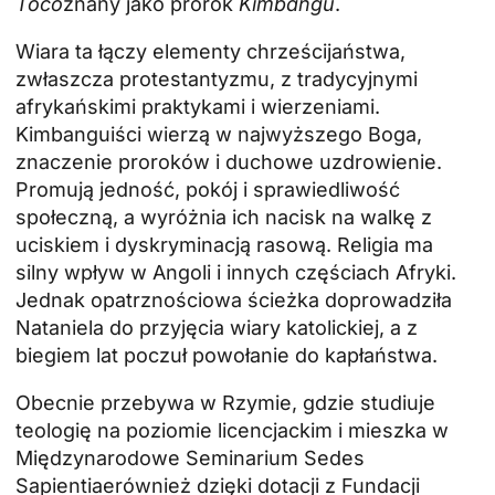
Toco
znany jako prorok
Kimbangu
.
Wiara ta łączy elementy chrześcijaństwa,
zwłaszcza protestantyzmu, z tradycyjnymi
afrykańskimi praktykami i wierzeniami.
Kimbanguiści wierzą w najwyższego Boga,
znaczenie proroków i duchowe uzdrowienie.
Promują jedność, pokój i sprawiedliwość
społeczną, a wyróżnia ich nacisk na walkę z
uciskiem i dyskryminacją rasową. Religia ma
silny wpływ w Angoli i innych częściach Afryki.
Jednak opatrznościowa ścieżka doprowadziła
Nataniela do przyjęcia wiary katolickiej, a z
biegiem lat poczuł powołanie do kapłaństwa.
Obecnie przebywa w Rzymie, gdzie studiuje
teologię na poziomie licencjackim i mieszka w
Międzynarodowe Seminarium Sedes
Sapientiae
również dzięki dotacji z Fundacji