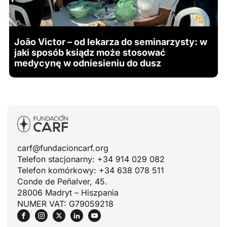
João Victor – od lekarza do seminarzysty: w
jaki sposób ksiądz może stosować
medycynę w odniesieniu do dusz
carf@fundacioncarf.org
Telefon stacjonarny: +34 914 029 082
Telefon komórkowy: +34 638 078 511
Conde de Peñalver, 45.
28006 Madryt – Hiszpania
NUMER VAT: G79059218