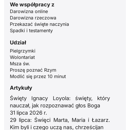
We współpracy z
Darowizna online
Darowizna rzeczowa
Przekazać święte naczynia
Spadki i testamenty
Udział
ID
Pielgrzymki
Wolontariat
JA
Msza św.
ZH
Proszę poznać Rzym
Modlić się przez 10 minut
RU
PT
Artykuły
DE
Święty Ignacy Loyola: święty, który
nauczał, jak rozpoznawać głos Boga
FR
31 lipca 2026 r.
IT
29 lipca: Święci Marta, Maria i Łazarz.
EN
Kim byli i czego uczą nas, chrześcijan