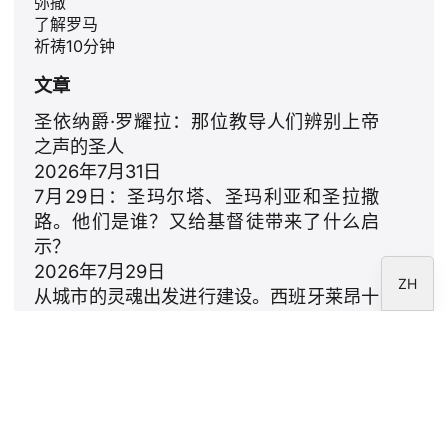
弥撒
PL
了解罗马
祈祷10分钟
RU
文章
PT
DE
圣依纳爵·罗耀拉：那位教导人们辨别上帝
之声的圣人
FR
2026年7月31日
IT
7月29日：圣玛尔塔、圣玛利亚和圣拉撒
EN
路。他们是谁？又给基督徒带来了什么启
示？
ES
2026年7月29日
ZH
从城市的灵魂出发进行建设。西班牙莱昂十
四世的提案
2026年7月23日
利奥十四世：致家庭的颂歌
2026年7月18日
通讯