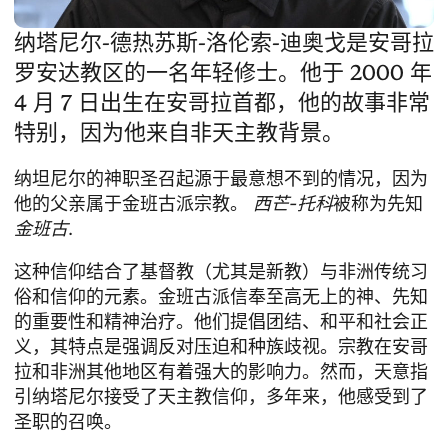
纳塔尼尔-德热苏斯-洛伦索-迪奥戈是安哥拉
罗安达教区的一名年轻修士。他于 2000 年
4 月 7 日出生在安哥拉首都，他的故事非常
特别，因为他来自非天主教背景。
纳坦尼尔的神职圣召起源于最意想不到的情况，因为
他的父亲属于金班古派宗教。
西芒-托科
被称为先知
金班古
.
这种信仰结合了基督教（尤其是新教）与非洲传统习
俗和信仰的元素。金班古派信奉至高无上的神、先知
的重要性和精神治疗。他们提倡团结、和平和社会正
义，其特点是强调反对压迫和种族歧视。宗教在安哥
拉和非洲其他地区有着强大的影响力。然而，天意指
引纳塔尼尔接受了天主教信仰，多年来，他感受到了
圣职的召唤。