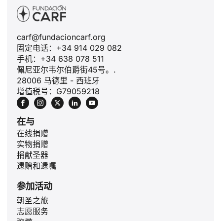
carf@fundacioncarf.org
固定电话：+34 914 029 082
手机：+34 638 078 511
佩尼亚尔韦尔伯爵街45号。.
28006 马德里 - 西班牙
增值税号：G79059218
在与
在线捐赠
实物捐赠
捐献圣器
遗赠和遗嘱
参加活动
ID
朝圣之旅
志愿服务
JA