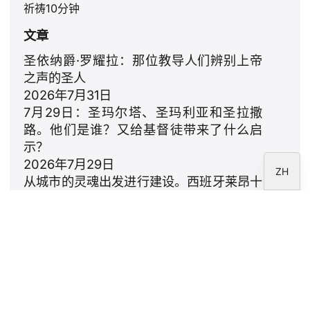
祈祷10分钟
RU
文章
PT
DE
圣依纳爵·罗耀拉：那位教导人们辨别上帝
之声的圣人
FR
2026年7月31日
IT
7月29日：圣玛尔塔、圣玛利亚和圣拉撒
EN
路。他们是谁？又给基督徒带来了什么启
示？
ES
2026年7月29日
ZH
从城市的灵魂出发进行建设。西班牙莱昂十
四世的提案
2026年7月23日
利奥十四世：致家庭的颂歌
2026年7月18日
通讯
订阅 CARF 基金会时事通讯。