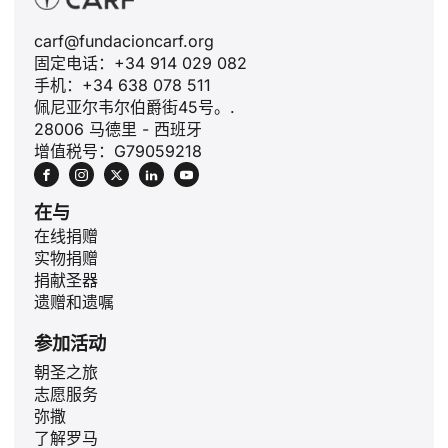
carf@fundacioncarf.org
固定电话：+34 914 029 082
手机：+34 638 078 511
佩尼亚尔韦尔伯爵街45号。.
28006 马德里 - 西班牙
增值税号：G79059218
在与
在线捐赠
实物捐赠
捐献圣器
遗赠和遗嘱
参加活动
ID
朝圣之旅
志愿服务
JA
弥撒
PL
了解罗马