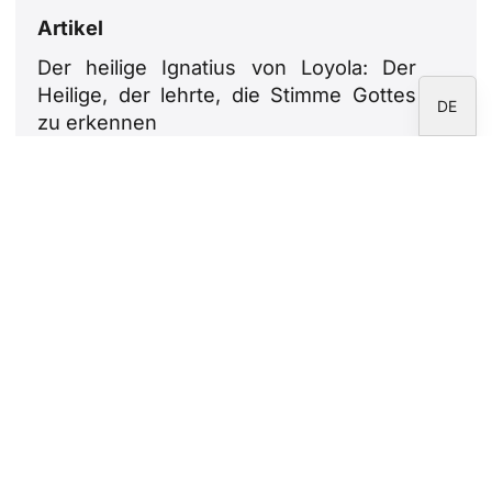
Artikel
EN
Der heilige Ignatius von Loyola: Der
ES
Heilige, der lehrte, die Stimme Gottes
DE
zu erkennen
31. Juli 2026
29. Juli: Die Heiligen Marta, Maria und
Lazarus. Wer sie waren und was sie
uns Christen lehren
29. Juli 2026
Bauen aus dem Herzen der Städte
heraus. Die Entwürfe von Ludwig XIV. in
Spanien
23. Juli 2026
Leo XIV.: Eine Ode an die Familien
18. Juli 2026
Newsletter