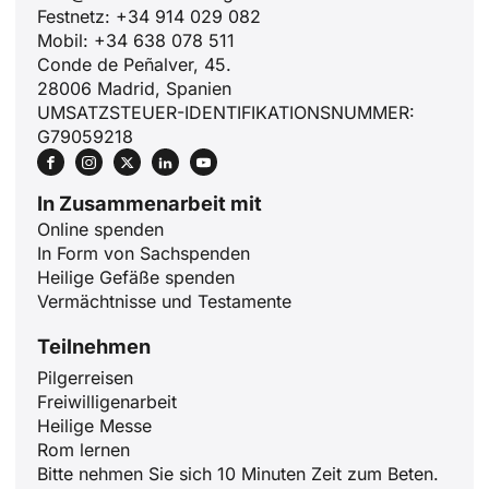
Festnetz: +34 914 029 082
Mobil: +34 638 078 511
Conde de Peñalver, 45.
28006 Madrid, Spanien
UMSATZSTEUER-IDENTIFIKATIONSNUMMER:
G79059218
In Zusammenarbeit mit
Online spenden
ID
In Form von Sachspenden
JA
Heilige Gefäße spenden
Vermächtnisse und Testamente
ZH
PL
Teilnehmen
Pilgerreisen
RU
Freiwilligenarbeit
PT
Heilige Messe
Rom lernen
FR
Bitte nehmen Sie sich 10 Minuten Zeit zum Beten.
IT