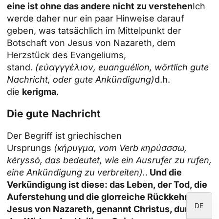
eine ist ohne das andere nicht zu verstehen
Ich
werde daher nur ein paar Hinweise darauf
geben, was tatsächlich im Mittelpunkt der
Botschaft von Jesus von Nazareth, dem
ID
Herzstück des Evangeliums,
JA
stand.
(εὐαγγγέλιον, euanguélion, wörtlich gute
ZH
Nachricht, oder gute Ankündigung)
d.h.
die
kerigma
.
PL
RU
Die gute Nachricht
PT
Der Begriff ist griechischen
FR
Ursprungs
(κήρυγμα, vom Verb κηρύσσσω,
IT
kēryssō, das bedeutet, wie ein Ausrufer zu rufen,
eine Ankündigung zu verbreiten).
.
Und die
EN
Verkündigung ist diese: das Leben, der Tod, die
ES
Auferstehung und die glorreiche Rückkehr von
DE
Jesus von Nazareth, genannt Christus, durch