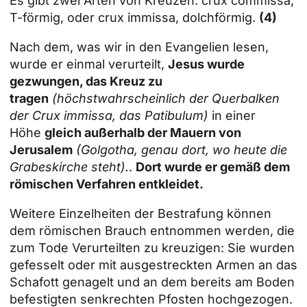
Es gibt zwei Arten von Kreuzen: crux commissa,
T-förmig, oder crux immissa, dolchförmig.
(4)
Nach dem, was wir in den Evangelien lesen,
wurde er einmal verurteilt,
Jesus wurde
gezwungen, das Kreuz zu
tragen
(höchstwahrscheinlich der Querbalken
der Crux immissa, das Patibulum)
in einer
Höhe
gleich außerhalb der Mauern von
Jerusalem
(Golgotha, genau dort, wo heute die
Grabeskirche steht).
.
Dort wurde er gemäß dem
römischen Verfahren entkleidet.
Weitere Einzelheiten der Bestrafung können
dem römischen Brauch entnommen werden, die
zum Tode Verurteilten zu kreuzigen: Sie wurden
gefesselt oder mit ausgestreckten Armen an das
Schafott genagelt und an dem bereits am Boden
befestigten senkrechten Pfosten hochgezogen.