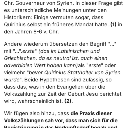
Chr. Gouverneur von Syrien. In dieser Frage gibt
es unterschiedliche Meinungen unter den
Historikern: Einige vermuten sogar, dass
Quirinius selbst ein früheres Mandat hatte.
(1)
in
den Jahren 8-6 v. Chr.
Andere wiederum übersetzen den Begriff "..."
mit "...".
erste
"
(das im Lateinischen und
Griechischen, da es neutral ist, auch einen
adverbialen Wert haben kann)
als "
erste
" oder
vielmehr "
bevor Quirinius Statthalter von Syrien
wurde
". Beide Hypothesen sind zulässig, so
dass das, was in den Evangelien über die
Volkszählung zur Zeit der Geburt Jesu berichtet
wird, wahrscheinlich ist.
(2)
.
Wir fügen also hinzu, dass
die Praxis dieser
Volkszählungen sah vor, dass man sich für die
Registrierung in das Herkunftsdorf begab und