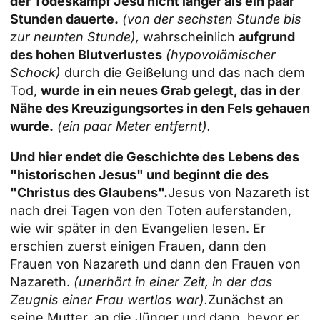
der Todeskampf Jesu nicht länger als ein paar
Stunden dauerte.
(von der sechsten Stunde bis
zur neunten Stunde),
wahrscheinlich
aufgrund
des hohen Blutverlustes
(hypovolämischer
Schock)
durch die Geißelung und das nach dem
Tod,
wurde in ein neues Grab gelegt, das in der
Nähe des Kreuzigungsortes in den Fels gehauen
wurde.
(ein paar Meter entfernt).
Und hier endet die Geschichte des Lebens des
"historischen Jesus" und beginnt die des
"Christus des Glaubens".
Jesus von Nazareth ist
nach drei Tagen von den Toten auferstanden,
wie wir später in den Evangelien lesen. Er
erschien zuerst einigen Frauen, dann den
Frauen von Nazareth und dann den Frauen von
Nazareth.
(unerhört in einer Zeit, in der das
Zeugnis einer Frau wertlos war).
Zunächst an
seine Mutter, an die Jünger und dann, bevor er