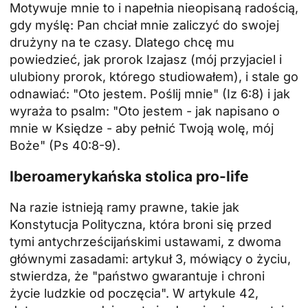
Motywuje mnie to i napełnia nieopisaną radością,
gdy myślę: Pan chciał mnie zaliczyć do swojej
drużyny na te czasy. Dlatego chcę mu
powiedzieć, jak prorok Izajasz (mój przyjaciel i
ulubiony prorok, którego studiowałem), i stale go
odnawiać: "Oto jestem. Poślij mnie" (Iz 6:8) i jak
wyraża to psalm: "Oto jestem - jak napisano o
mnie w Księdze - aby pełnić Twoją wolę, mój
Boże" (Ps 40:8-9).
Iberoamerykańska stolica pro-life
Na razie istnieją ramy prawne, takie jak
Konstytucja Polityczna, która broni się przed
tymi antychrześcijańskimi ustawami, z dwoma
głównymi zasadami: artykuł 3, mówiący o życiu,
stwierdza, że "państwo gwarantuje i chroni
życie ludzkie od poczęcia". W artykule 42,