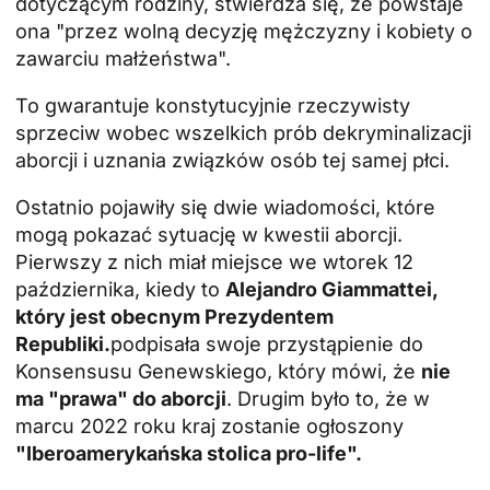
dotyczącym rodziny, stwierdza się, że powstaje
ona "przez wolną decyzję mężczyzny i kobiety o
zawarciu małżeństwa".
To gwarantuje konstytucyjnie rzeczywisty
sprzeciw wobec wszelkich prób dekryminalizacji
aborcji i uznania związków osób tej samej płci.
Ostatnio pojawiły się dwie wiadomości, które
mogą pokazać sytuację w kwestii aborcji.
Pierwszy z nich miał miejsce we wtorek 12
października, kiedy to
Alejandro Giammattei,
który jest obecnym Prezydentem
Republiki.
podpisała swoje przystąpienie do
Konsensusu Genewskiego, który mówi, że
nie
ma "prawa" do aborcji
. Drugim było to, że w
marcu 2022 roku kraj zostanie ogłoszony
"Iberoamerykańska stolica pro-life".