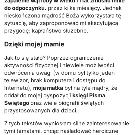
zapalenie wątroby w wieku 11 lat zmusiło mnie
do odpoczynku.
przez kilka miesięcy. Jednak
nieskończona mądrość Boża wykorzystała tę
sytuację, aby zaproponować mi ekscytującą
przygodę: kapłaństwo służebne.
Dzięki mojej mamie
Jak to się stało? Poprzez ograniczenie
aktywności fizycznej i niewiele możliwości
odwrócenia uwagi (w domu był tylko jeden
telewizor, brak komputera i dostępu do
Internetu),
moja matka
był na tyle mądry, że
oddał do mojej dyspozycji
księgi Pisma
Świętego
oraz wiele biografii świętych
przystosowanych dla dzieci.
Z tych tekstów wyniosłam silne zainteresowanie
tymi tematami, chcąc naśladować heroiczne