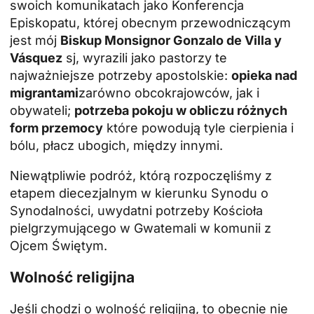
swoich komunikatach jako Konferencja
Episkopatu, której obecnym przewodniczącym
jest mój
Biskup Monsignor Gonzalo de Villa y
Vásquez
sj, wyrazili jako pastorzy te
najważniejsze potrzeby apostolskie:
opieka nad
migrantami
zarówno obcokrajowców, jak i
obywateli;
potrzeba pokoju w obliczu różnych
form przemocy
które powodują tyle cierpienia i
bólu, płacz ubogich, między innymi.
Niewątpliwie podróż, którą rozpoczęliśmy z
etapem diecezjalnym w kierunku Synodu o
Synodalności, uwydatni potrzeby Kościoła
pielgrzymującego w Gwatemali w komunii z
Ojcem Świętym.
Wolność religijna
Jeśli chodzi o wolność religijną, to obecnie nie