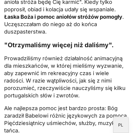
anioła stróża będę Cię karmić". Kiedy tylko
poprosił, obiad i kolacja udały się wspaniale.
Łaska Boża i pomoc aniołów stróżów pomogły
.
Uczęszczałam do niego aż do końca
ID
duszpasterstwa.
JA
"Otrzymaliśmy więcej niż daliśmy".
ZH
RU
Prowadziliśmy również działalność animacyjną
dla mieszkańców, w której mieliśmy wyzwanie,
PT
aby zapewnić im rekreacyjny czas i wiele
DE
radości. W razie wątpliwości, jak się z nimi
FR
porozumieć, rzeczywiście nauczyliśmy się kilku
portugalskich słów i zwrotów.
IT
EN
Ale najlepsza pomoc jest bardzo prosta: Bóg
ES
zaradził Babelowi różnic językowych za pomocą
Pięćdziesiątnicy uśmiechów, służby, muzyki i
PL
tańca.