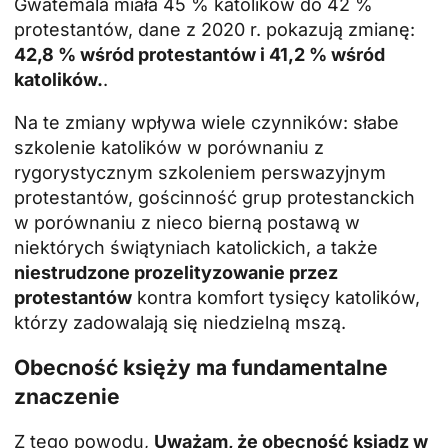
Gwatemala miała 45 % katolików do 42 %
protestantów, dane z 2020 r. pokazują zmianę:
42,8 % wśród protestantów i 41,2 % wśród
katolików.
.
Na te zmiany wpływa wiele czynników: słabe
szkolenie katolików w porównaniu z
rygorystycznym szkoleniem perswazyjnym
protestantów, gościnność grup protestanckich
w porównaniu z nieco bierną postawą w
niektórych świątyniach katolickich, a także
niestrudzone prozelityzowanie przez
protestantów
kontra komfort tysięcy katolików,
którzy zadowalają się niedzielną mszą.
Obecność księży ma fundamentalne
znaczenie
Z tego powodu,
Uważam, że obecność
ksiądz
w