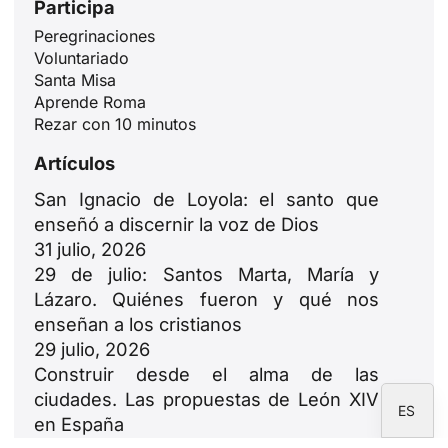
Participa
Peregrinaciones
Voluntariado
Santa Misa
ID
Aprende Roma
JA
Rezar con 10 minutos
ZH
Artículos
PL
San Ignacio de Loyola: el santo que
RU
enseñó a discernir la voz de Dios
PT
31 julio, 2026
29 de julio: Santos Marta, María y
DE
Lázaro. Quiénes fueron y qué nos
FR
enseñan a los cristianos
IT
29 julio, 2026
Construir desde el alma de las
EN
ciudades. Las propuestas de León XIV
ES
en España