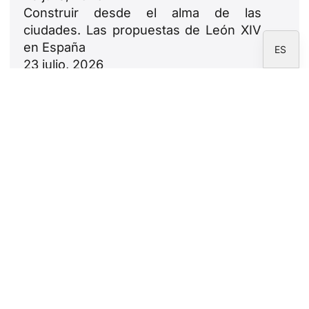
IT
Construir desde el alma de las
EN
ciudades. Las propuestas de León XIV
en España
ES
23 julio, 2026
León XIV: oda a las familias
18 julio, 2026
Newsletter
Suscríbete a la newsletter de la Fundación
CARF.
Aviso legal
Política de privacidad
Política de cookies
Área de corresponsales
Fundación CARF © 2026 - Todos los derechos
reservados