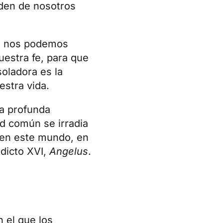
den de nosotros
o, nos podemos
estra fe, para que
oladora es la
estra vida.
na profunda
ad común se irradia
 en este mundo, en
dicto XVI
,
Angelus
.
 el que los