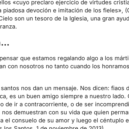
los «cuyo preclaro ejercicio de virtudes cristi
piadosa devoción e imitación de los fieles», (C
Cielo son un tesoro de la Iglesia, una gran ayu
eranza.
en…
pensar que estamos regalando algo a los márt
an con nosotros no tanto cuando los honramo
santos nos dan un mensaje. Nos dicen: fiaos d
a, es un buen amigo siempre a nuestro lado. 
do de ir a contracorriente, o de ser incompren
; nos demuestran con su vida que quien perman
ra el consuelo de su amor y luego el céntuplo e
os los Santos, 1 de noviembre de 2013).