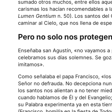
sumado otros muchos, entre ellos aquel
carismas los hacían recomendables a la 
Lumen Gentium
n. 50). Los santos del 
caminar al Cielo, que nos llena de esp
Pero no solo nos proteg
Enseñaba san Agustín, «no vayamos a 
celebramos sus días solemnes. Se goz
imitamos».
Como señalaba el papa Francisco, «los 
Señor no defrauda. No decepciona nunc
los santos nos alientan a no tener mie
cuando hablamos de Él y del Evangelio
su Palabra experimenta ya en esta tier
(Francisco, homilía en la fiesta de Tod