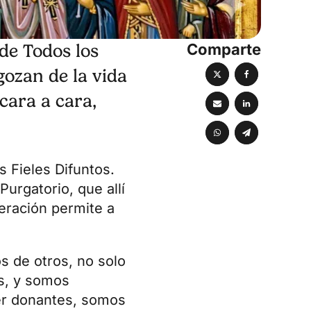
Comparte
de Todos los
gozan de la vida
cara a cara,
os
Fieles Difuntos
.
urgatorio, que allí
peración permite a
s de otros, no solo
ás, y somos
er donantes, somos