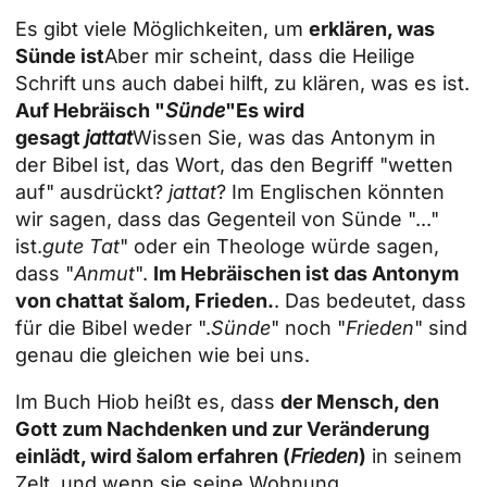
Es gibt viele Möglichkeiten, um
erklären, was
Sünde ist
Aber mir scheint, dass die Heilige
Schrift uns auch dabei hilft, zu klären, was es ist.
Auf Hebräisch "
Sünde
"Es wird
gesagt
jattat
Wissen Sie, was das Antonym in
der Bibel ist, das Wort, das den Begriff "wetten
auf" ausdrückt?
jattat
? Im Englischen könnten
wir sagen, dass das Gegenteil von Sünde "..."
ist.
gute Tat
" oder ein Theologe würde sagen,
dass "
Anmut
".
Im Hebräischen ist das Antonym
von chattat šalom, Frieden.
. Das bedeutet, dass
für die Bibel weder ".
Sünde
" noch "
Frieden
" sind
genau die gleichen wie bei uns.
Im Buch Hiob heißt es, dass
der Mensch, den
Gott zum Nachdenken und zur Veränderung
einlädt, wird šalom erfahren (
Frieden
)
in seinem
Zelt, und wenn sie seine Wohnung