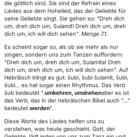
die göttlich sind. Sie sind der Refrain eines
Liedes aus dem Hohelied, das der Geliebte für
seine Geliebte singt. Sie gehen so: "Dreh dich
um, dreh dich um, Sulamit! Dreh dich um, dreh
dich um, ich will dich sehen".
Menge 7.1
.
Es scheint sogar so, als ob sie mehr als nur
singen, sondern uns zum Tanzen auffordern:
"Dreh dich um, dreh dich um, Sulamita! Dreh
dich um, dreh dich um, ich will dich sehen". Auf
Hebräisch klingt es gut: šubi, šubi šulamit, šubi,
šubi... es hat sogar einen Rhythmus. Das Verb
šub bedeutet ".
umkehren, umdrehen
aber es ist
das Verb, das in der hebräischen Bibel auch "..."
bedeutet.
werden
".
Diese Worte des Liedes helfen uns zu
verstehen, was heute geschieht. Gott, der
Geliebte, lädt jeden von uns zum Tanz ein und