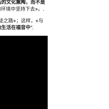
话的文化熏陶，而不是
环境中坚持下去»。.
徒之路»；这样，«与
地生活在福音中
".