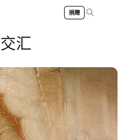
捐赠
仰交汇