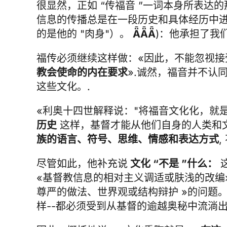
很显然，正如 “传福音 ”一词本身所表达的
信息的传播总是在一段历史和具体经历中
的是他的 "肉身"）。
ǞǞǞ
)：他承担了我
福传必须继续这样做：«因此，不能忽视
教会使命的内在要求
».诚然，福音并不认
这些文化。.
«利奥十四世解释说："将福音文化化，就
历史
这样，基督才能从他们自身的人类和
族的语言、符号、思维、情感和表达方式
尽管如此，他补充说
文化 “不是 ”什么：
«基督教信息的相对主义调适或肤浅的改编
尊严的做法、世界观或结构辩护 »的问题。
样--都必须受到从基督的逾越奥秘中流淌出