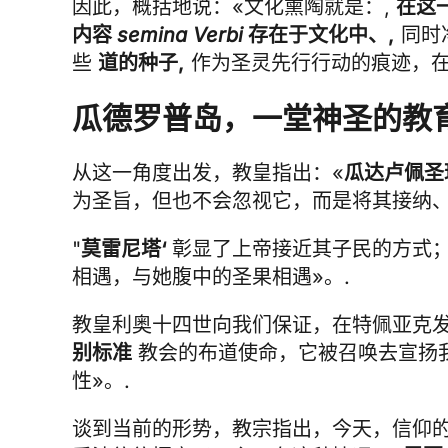
因此，概括地说：«文化熏陶就是：,
在这
内容
semina Verbi
存在于文化中、,
同时
些
道的种子,
作为圣灵先行行动的痕迹，在
瓜德罗普岛，一堂神圣的教
从这一角度出发，教皇指出：«
瓜达卢佩圣
为圣旨，但也不会忽视它，而是将其接纳、
"
莫雷尼塔‘
彰显了上帝接近其子民的方式；
相遇，与她腹中的圣果相遇»。.
教皇利奥十四世向我们保证，在特佩亚克
别标准
教会的布道使命，它被召唤去宣扬
性»。.
谈到当前的形势，教宗指出，今天，信仰