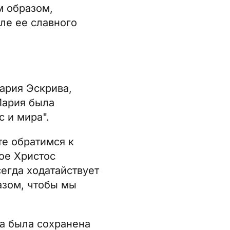
м образом,
ле ее славного
ария Эскрива,
Мария была
 и мира".
те обратимся к
рое Христос
егда ходатайствует
азом, чтобы мы
на была сохранена