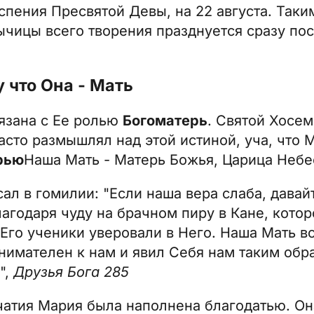
спения Пресвятой Девы, на 22 августа. Таки
чицы всего творения празднуется сразу пос
.
 что Она - Мать
язана с Ее ролью
Богоматерь
. Святой Хосем
асто размышлял над этой истиной, уча, что 
рью
Наша Мать - Матерь Божья, Царица Небес
ал в гомилии: "Если наша вера слаба, давай
лагодаря чуду на брачном пиру в Кане, кото
Его ученики уверовали в Него. Наша Мать вс
имателен к нам и явил Себя нам таким обр
",
Друзья Бога 285
чатия Мария была наполнена благодатью. О