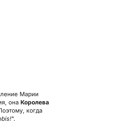
вление Марии
ия, она
Королева
Поэтому, когда
obis!
".