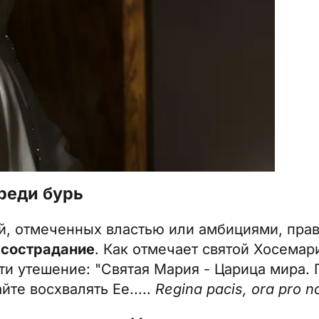
реди бурь
ий, отмеченных властью или амбициями, пра
 сострадание
. Как отмечает святой Хосемар
йти утешение: "Святая Мария - Царица мира. 
йте восхвалять Ее.....
Regina pacis, ora pro n