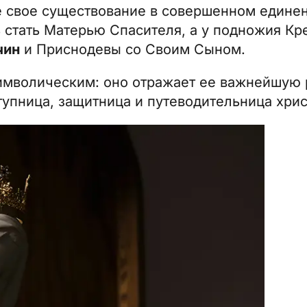
е свое существование в совершенном единен
 стать Матерью Спасителя, а у подножия Кр
чин
и Приснодевы со Своим Сыном.
имволическим: оно отражает ее важнейшую 
тупница, защитница и путеводительница хрис