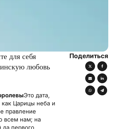
Поделиться
те для себя
ринскую любовь
оролевы
Это дата,
 как Царицы неба и
Ее правление
о всем нам; на
 да первого