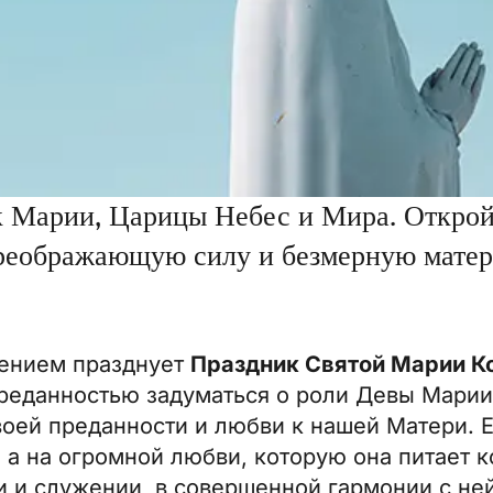
к Марии, Царицы Небес и Мира. Открой
реображающую силу и безмерную мате
нением празднует
Праздник Святой Марии К
преданностью задуматься о роли Девы Марии
воей преданности и любви к нашей Матери. 
 а на огромной любви, которую она питает к
 и служении, в совершенной гармонии с ней