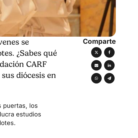
Comparte
óvenes se
otes. ¿Sabes qué
ndación CARF
 sus diócesis en
 puertas, los
lucra estudios
dotes.