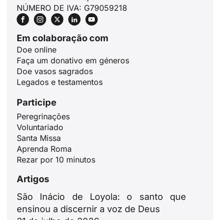
NÚMERO DE IVA: G79059218
Em colaboração com
Doe online
Faça um donativo em géneros
Doe vasos sagrados
Legados e testamentos
Participe
Peregrinações
ID
Voluntariado
Santa Missa
JA
Aprenda Roma
ZH
Rezar por 10 minutos
PL
Artigos
RU
São Inácio de Loyola: o santo que
DE
ensinou a discernir a voz de Deus