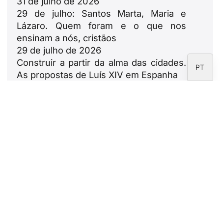
31 de julho de 2026
FR
29 de julho: Santos Marta, Maria e
IT
Lázaro. Quem foram e o que nos
EN
ensinam a nós, cristãos
29 de julho de 2026
ES
Construir a partir da alma das cidades.
PT
As propostas de Luís XIV em Espanha
23 de julho de 2026
Leão XIV: ode às famílias
18 de julho de 2026
Boletim informativo
Subscreva o boletim informativo da
Fundação CARF.
Aviso legal
Política de privacidade
Política de Cookies