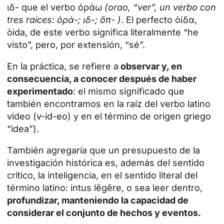
ιδ- que el verbo ὁράω
(orao, “ver”, un verbo con
tres raíces: ὁρά-; ιδ-; ὄπ- )
. El perfecto ὁίδα,
òida, de este verbo significa literalmente “he
visto”, pero, por extensión, “sé”.
En la práctica, se refiere a
observar y, en
consecuencia, a conocer después de haber
experimentado
: el mismo significado que
también encontramos en la raíz del verbo latino
video (v-id-eo) y en el término de origen griego
“idea”).
También agregaría que un presupuesto de la
investigación histórica es, además del sentido
crítico, la inteligencia, en el sentido literal del
término latino: intus lĕgĕre, o sea leer dentro,
profundizar, manteniendo la capacidad de
considerar el conjunto de hechos y eventos.