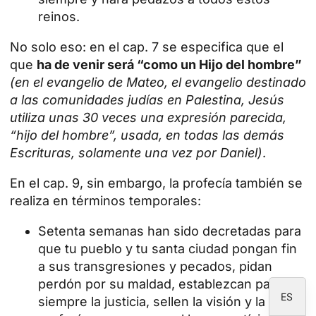
reinos.
No solo eso: en el cap. 7 se especifica que el
que
ha de venir será “como un Hijo del hombre”
ID
(en el evangelio de Mateo, el evangelio destinado
JA
a las comunidades judías en Palestina, Jesús
ZH
utiliza unas 30 veces una expresión parecida,
PL
“hijo del hombre”, usada, en todas las demás
Escrituras, solamente una vez por Daniel)
.
RU
PT
En el cap. 9, sin embargo, la profecía también se
realiza en términos temporales:
DE
FR
Setenta semanas han sido decretadas para
que tu pueblo y tu santa ciudad pongan fin
IT
a sus transgresiones y pecados, pidan
EN
perdón por su maldad, establezcan para
ES
siempre la justicia, sellen la visión y la