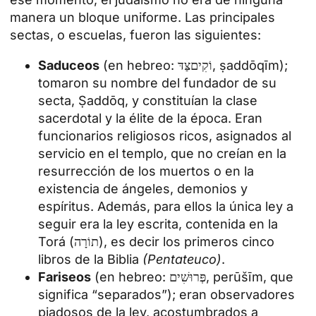
manera un bloque uniforme. Las principales
sectas, o escuelas, fueron las siguientes:
Saduceos
(en hebreo: וֹקִיםצַּדּ, ṣaddōqīm);
tomaron su nombre del fundador de su
secta, Ṣaddōq, y constituían la clase
sacerdotal y la élite de la época. Eran
funcionarios religiosos ricos, asignados al
servicio en el templo, que no creían en la
resurrección de los muertos o en la
existencia de ángeles, demonios y
espíritus. Además, para ellos la única ley a
seguir era la ley escrita, contenida en la
Torá (תוֹרָה), es decir los primeros cinco
libros de la Biblia
(Pentateuco)
.
Fariseos
(en hebreo: פְּרוּשִׁים, perūšīm, que
significa “separados”); eran observadores
piadosos de la ley, acostumbrados a