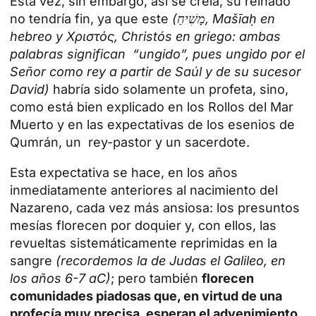
Esta vez, sin embargo, así se creía, su reinado
no tendría fin, ya que este
(מָשִׁיחַ, Mašīaḥ en
hebreo y Χριστός, Christós en griego: ambas
palabras significan “ungido”, pues ungido por el
Señor como rey a partir de Saúl y de su sucesor
David)
habría sido solamente un
profeta
, sino,
como está bien explicado en los Rollos del Mar
Muerto y en las expectativas de los esenios de
Qumrán, un rey-pastor y un sacerdote.
Esta expectativa se hace, en los años
inmediatamente anteriores al nacimiento del
Nazareno, cada vez más ansiosa: los presuntos
mesías florecen por doquier y, con ellos, las
revueltas sistemáticamente reprimidas en la
sangre
(recordemos la de Judas el Galileo, en
los años 6-7 aC)
; pero también
florecen
comunidades piadosas que, en virtud de una
profecía muy precisa, esperan el advenimiento