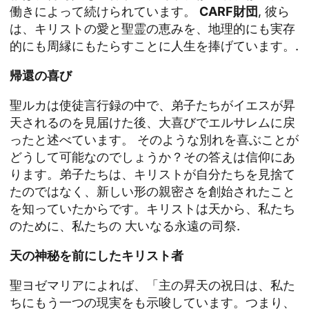
働きによって続けられています。
CARF財団
, 彼ら
は、キリストの愛と聖霊の恵みを、地理的にも実存
的にも周縁にもたらすことに人生を捧げています。.
帰還の喜び
聖ルカは使徒言行録の中で、弟子たちがイエスが昇
天されるのを見届けた後、大喜びでエルサレムに戻
ったと述べています。 そのような別れを喜ぶことが
どうして可能なのでしょうか？その答えは信仰にあ
ります。弟子たちは、キリストが自分たちを見捨て
たのではなく、新しい形の親密さを創始されたこと
を知っていたからです。キリストは天から、私たち
のために、私たちの
大いなる永遠の司祭
.
天の神秘を前にしたキリスト者
聖ヨゼマリアによれば、「主の昇天の祝日は、私た
ちにもう一つの現実をも示唆しています。つまり、