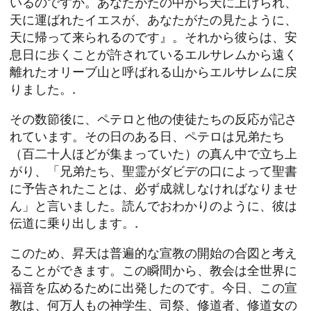
いるのですか。あなたがたの中から天に上げられ、
天に運ばれたイエスが、あなたがたの見たように、
天に帰って来られるのです』。それから彼らは、安
息日に歩くことが許されているエルサレムから遠く
離れたオリーブ山と呼ばれる山からエルサレムに戻
りました。.
その数節後に、ペテロと他の使徒たちの反応が記さ
れています。その日のある日、ペテロは兄弟たち
（百二十人ほどが集まっていた）の真ん中で立ち上
がり、「兄弟たち、聖霊がダビデの口によって聖書
に予告されたことは、必ず成就しなければなりませ
ん」と言いました。読んでおわかりのように、彼は
伝道に乗り出します。.
このため、昇天は普遍的な宣教の開始の合図と考え
ることができます。この瞬間から、教会は全世界に
福音を広めるために出発したのです。今日、この宣
教は、何万人もの神学生、司祭、修道者、修道女の