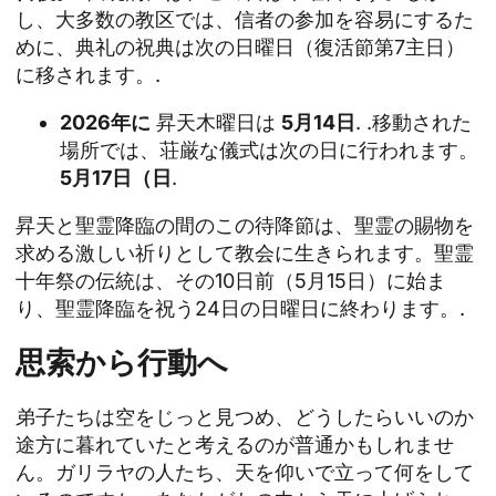
し、大多数の教区では、信者の参加を容易にするた
めに、典礼の祝典は次の日曜日（復活節第7主日）
に移されます。.
2026年に
昇天木曜日は
5月14日
. .移動された
場所では、荘厳な儀式は次の日に行われます。
5月17日（日
.
昇天と聖霊降臨の間のこの待降節は、聖霊の賜物を
求める激しい祈りとして教会に生きられます。聖霊
十年祭の伝統は、その10日前（5月15日）に始ま
り、聖霊降臨を祝う24日の日曜日に終わります。.
思索から行動へ
弟子たちは空をじっと見つめ、どうしたらいいのか
途方に暮れていたと考えるのが普通かもしれませ
ん。ガリラヤの人たち、天を仰いで立って何をして