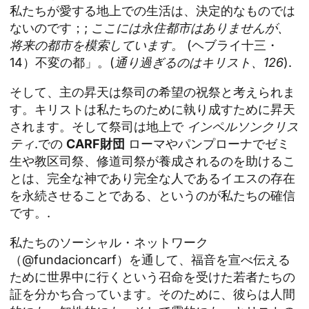
私たちが愛する地上での生活は、決定的なものでは
ないのです；;
ここには永住都市はありませんが、
将来の都市を模索しています。
(ヘブライ十三・
14）不変の都」。(
通り過ぎるのはキリスト、126
).
そして、主の昇天は祭司の希望の祝祭と考えられま
す。キリストは私たちのために執り成すために昇天
されます。そして祭司は地上で
インペルソンクリス
ティ
.での
CARF財団
ローマやパンプローナでゼミ
生や教区司祭、修道司祭が養成されるのを助けるこ
とは、完全な神であり完全な人であるイエスの存在
を永続させることである、というのが私たちの確信
です。.
私たちのソーシャル・ネットワーク
（@fundacioncarf）を通して、福音を宣べ伝える
ために世界中に行くという召命を受けた若者たちの
証を分かち合っています。そのために、彼らは人間