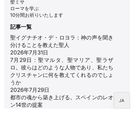
聖ミサ
ID
ローマを学ぶ
ZH
10分間お祈りいたします
PL
記事一覧
RU
聖イグナチオ・デ・ロヨラ：神の声を聞き
PT
分けることを教えた聖人
DE
2026年7月31日
7月29日：聖マルタ、聖マリア、聖ラザ
FR
ロ。彼らはどのような人物であり、私たち
IT
クリスチャンに何を教えてくれるのでしょ
EN
うか
2026年7月29日
ES
都市の魂から築き上げる。スペインのレオ
JA
ン14世の提案
2026年7月23日
レオ14世：家族への賛歌
2026年7月18日