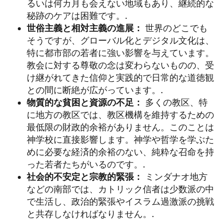
るいは何カ月も会えない地域もあり、継続的な
秘跡のケアは困難です。.
世俗主義と相対主義の進展：
世界のどこでも
そうですが、グローバル化とデジタル文化は、
特に都市部の若者に強い影響を与えています。
教会に対する尊敬の念は変わらないものの、受
け継がれてきた信仰と実践的で日常的な道徳観
との間に断絶が広がっています。.
物質的な貧困と資源の不足：
多くの教区、特
に地方の教区では、教区機構を維持するための
最低限の財政的余裕がありません。このことは
神学校に直接影響します。神学や哲学を学ぶた
めに必要な経済的余裕のない、純粋な召命を持
った若者たちがいるのです。.
社会的不安定と宗教的緊張：
ミンダナオ地方
などの南部では、カトリック信者は少数派の中
で生活し、政治的緊張やイスラム過激派の挑戦
と共存しなければなりません。.