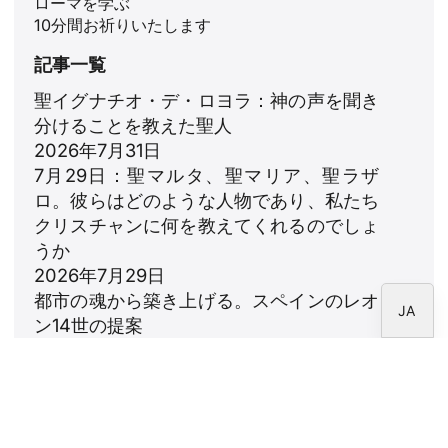
ローマを学ぶ
ZH
10分間お祈りいたします
PL
記事一覧
RU
聖イグナチオ・デ・ロヨラ：神の声を聞き
PT
分けることを教えた聖人
DE
2026年7月31日
7月29日：聖マルタ、聖マリア、聖ラザ
FR
ロ。彼らはどのような人物であり、私たち
IT
クリスチャンに何を教えてくれるのでしょ
EN
うか
2026年7月29日
ES
都市の魂から築き上げる。スペインのレオ
JA
ン14世の提案
2026年7月23日
レオ14世：家族への賛歌
2026年7月18日