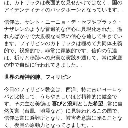
は、カトリックは表面的な見せかけではなく、国の
アイデンティティのバックボーンとなっています。.
信仰は、サント・ニーニョ・デ・セブやブラック・
ナザレンのような普遍的な信心に具現化された、溢
れんばかりで大規模な民衆の信心を通して生きてい
ます。フィリピンのカトリックは極めて共同体主義
的で、祝祭的で、非常に家族的です。信仰の伝達
は、祈りと秘跡への忠実な実践を通して、常に家庭
の中で自然に行われてきました。.
世界の精神的肺、フィリピン
今日のフィリピン教会は、西洋、特に古いヨーロッ
パと比較して、うらやましいほど精神的に健全で
す。その主な美徳は
喜びと溌剌とした希望
. .常に自
然災害（台風、地震など）に見舞われるこの国で、
信仰は常に避難所となり、被害者意識に陥ることな
く、復興の原動力となってきました。.