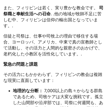
また、フィリピンは若く、実り豊かな教会です。
司
祭職と奉献生活への召命
. .他の地域が牧師不足に苦
しむ中、フィリピンは信仰の輸出国となっていま
す。.
信徒と司祭は、仕事や司牧上の理由で移住する場
合、ヨーロッパ、アメリカ、中東で真の宣教師とし
て活動し、その活力と人間的な親密さのおかげで、
老朽化した小教区を活性化しています。.
緊急の問題と課題
その活力にもかかわらず、フィリピンの教会は複雑
な現実に直面しています：
地理的な分断：
7,000以上の島々からなる群島
であるため、司牧ケアは大変な挑戦です。孤立
した山間部や沿岸部では、司祭に何週間も、あ