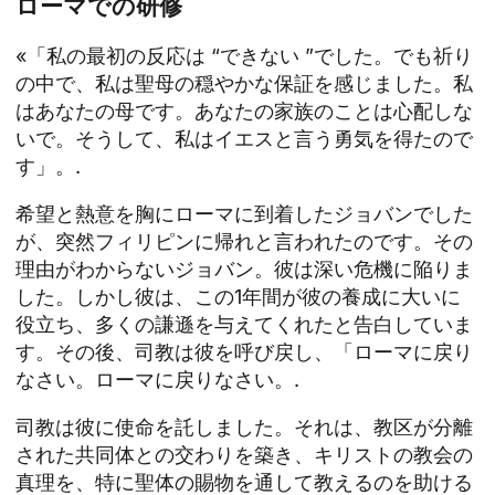
ローマでの研修
«「私の最初の反応は “できない ”でした。でも祈り
の中で、私は聖母の穏やかな保証を感じました。私
はあなたの母です。あなたの家族のことは心配しな
いで。そうして、私はイエスと言う勇気を得たので
す」。.
希望と熱意を胸にローマに到着したジョバンでした
が、突然フィリピンに帰れと言われたのです。その
理由がわからないジョバン。彼は深い危機に陥りま
した。しかし彼は、この1年間が彼の養成に大いに
役立ち、多くの謙遜を与えてくれたと告白していま
す。その後、司教は彼を呼び戻し、「ローマに戻り
なさい。ローマに戻りなさい。.
司教は彼に使命を託しました。それは、教区が分離
された共同体との交わりを築き、キリストの教会の
真理を、特に聖体の賜物を通して教えるのを助ける