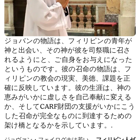
ジョバンの物語は、フィリピンの青年が
神と出会い、その神が彼を司祭職に召さ
れるようにと、ご自身をお与えになった
というものです。彼の召命の物語は、フ
ィリピンの教会の現実、美徳、課題を正
確に反映しています。彼の生涯は、神の
恵みがいかに虚しさを自己奉献に変える
か、そしてCARF財団の支援がいかにこう
した召命が完全なものに到達するための
架け橋となるかを示しています。.
ジョヴァン・フェイログナは若い。
フィリピン人ゼ