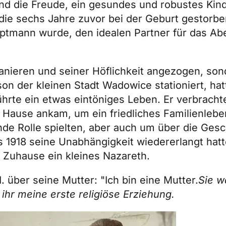
t und die Freude, ein gesundes und robustes Ki
die sechs Jahre zuvor bei der Geburt gestorben
ptmann wurde, den idealen Partner für das Ab
anieren und seiner Höflichkeit angezogen, so
ison der kleinen Stadt Wadowice stationiert, h
hrte ein etwas eintöniges Leben. Er verbracht
 Hause ankam, um ein friedliches Familienlebe
de Rolle spielten, aber auch um über die Gesch
 1918 seine Unabhängigkeit wiedererlangt hatt
 Zuhause ein kleines Nazareth.
. über seine Mutter: "Ich bin eine Mutter.
Sie w
ihr meine erste religiöse Erziehung.