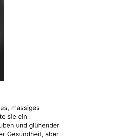
iges, massiges
e sie ein
auben und glühender
er Gesundheit, aber