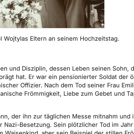
l Wojtylas Eltern an seinem Hochzeitstag.
ben und Disziplin, dessen Leben seinen Sohn, 
prägt hat. Er war ein pensionierter Soldat der 
scher Offizier. Nach dem Tod seiner Frau Emili
rianische Frömmigkeit, Liebe zum Gebet und Ta
Mann, der ihn zur täglichen Messe mitnahm und 
er Nazi-Besetzung. Sein plötzlicher Tod im Jah
m Waisenkind, aber sein Beispiel der stillen F