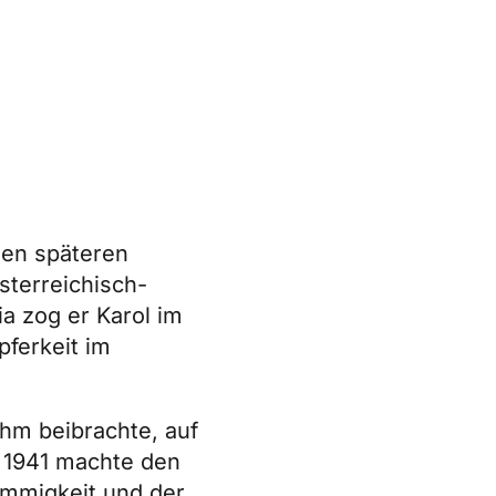
den späteren
österreichisch-
a zog er Karol im
pferkeit im
ihm beibrachte, auf
r 1941 machte den
römmigkeit und der