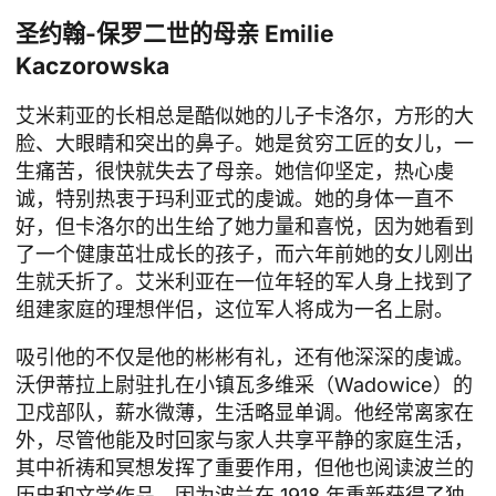
圣约翰-保罗二世的母亲 Emilie
Kaczorowska
艾米莉亚的长相总是酷似她的儿子卡洛尔，方形的大
脸、大眼睛和突出的鼻子。她是贫穷工匠的女儿，一
生痛苦，很快就失去了母亲。她信仰坚定，热心虔
诚，特别热衷于玛利亚式的虔诚。她的身体一直不
好，但卡洛尔的出生给了她力量和喜悦，因为她看到
了一个健康茁壮成长的孩子，而六年前她的女儿刚出
生就夭折了。艾米利亚在一位年轻的军人身上找到了
组建家庭的理想伴侣，这位军人将成为一名上尉。
吸引他的不仅是他的彬彬有礼，还有他深深的虔诚。
沃伊蒂拉上尉驻扎在小镇瓦多维采（Wadowice）的
卫戍部队，薪水微薄，生活略显单调。他经常离家在
外，尽管他能及时回家与家人共享平静的家庭生活，
其中祈祷和冥想发挥了重要作用，但他也阅读波兰的
历史和文学作品，因为波兰在 1918 年重新获得了独