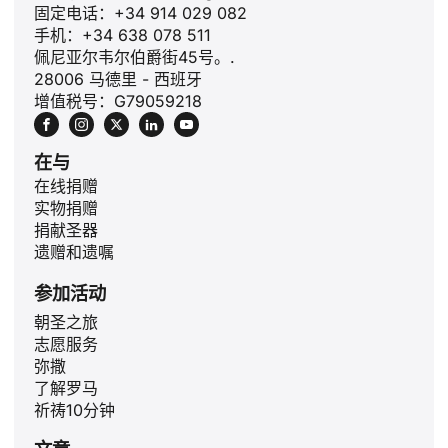
固定电话：+34 914 029 082
手机：+34 638 078 511
佩尼亚尔韦尔伯爵街45号。.
28006 马德里 - 西班牙
增值税号：G79059218
在与
在线捐赠
实物捐赠
捐献圣器
遗赠和遗嘱
参加活动
ID
朝圣之旅
志愿服务
JA
弥撒
PL
了解罗马
祈祷10分钟
RU