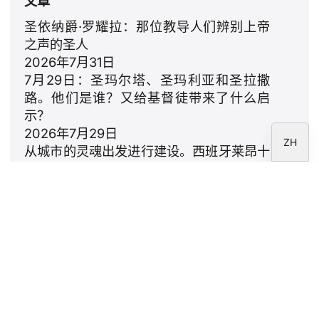
文章
PT
DE
圣依纳爵·罗耀拉：那位教导人们辨别上帝
之声的圣人
FR
2026年7月31日
IT
7月29日：圣玛尔塔、圣玛利亚和圣拉撒
EN
路。他们是谁？又给基督徒带来了什么启
示？
ES
2026年7月29日
ZH
从城市的灵魂出发进行建设。西班牙莱昂十
四世的提案
2026年7月23日
利奥十四世：致家庭的颂歌
2026年7月18日
通讯
订阅 CARF 基金会时事通讯。