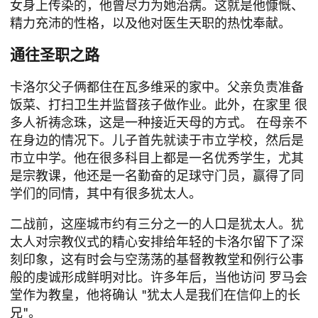
女身上传染的，他曾尽力为她治病。这就是他慷慨、
精力充沛的性格，以及他对医生天职的热忱奉献。
通往圣职之路
卡洛尔父子俩都住在瓦多维采的家中。父亲负责准备
饭菜、打扫卫生并监督孩子做作业。此外，在家里
很
多人祈祷念珠，这是一种接近天母的方式。
在母亲不
在身边的情况下。儿子首先就读于市立学校，然后是
市立中学。他在很多科目上都是一名优秀学生，尤其
是宗教课，他还是一名勤奋的足球守门员，赢得了同
学们的同情，其中有很多犹太人。
二战前，这座城市约有三分之一的人口是犹太人。犹
太人对宗教仪式的精心安排给年轻的卡洛尔留下了深
刻印象，这有时会与空荡荡的基督教教堂和例行公事
般的虔诚形成鲜明对比。许多年后，当他访问
罗马会
堂
作为教皇，他将确认 "犹太人是我们在信仰上的长
兄"。