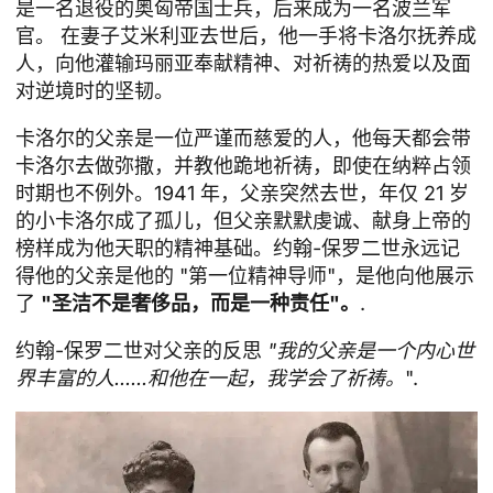
是一名退役的奥匈帝国士兵，后来成为一名波兰军
官。 在妻子艾米利亚去世后，他一手将卡洛尔抚养成
人，向他灌输玛丽亚奉献精神、对祈祷的热爱以及面
对逆境时的坚韧。
卡洛尔的父亲是一位严谨而慈爱的人，他每天都会带
卡洛尔去做弥撒，并教他跪地祈祷，即使在纳粹占领
时期也不例外。1941 年，父亲突然去世，年仅 21 岁
的小卡洛尔成了孤儿，但父亲默默虔诚、献身上帝的
榜样成为他天职的精神基础。约翰-保罗二世永远记
得他的父亲是他的 "第一位精神导师"，是他向他展示
了
"圣洁不是奢侈品，而是一种责任"。
.
约翰-保罗二世对父亲的反思
"我的父亲是一个内心世
界丰富的人......和他在一起，我学会了祈祷。
".