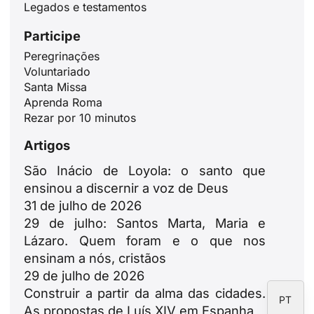
Legados e testamentos
Participe
Peregrinações
ID
Voluntariado
Santa Missa
JA
Aprenda Roma
ZH
Rezar por 10 minutos
PL
Artigos
RU
São Inácio de Loyola: o santo que
DE
ensinou a discernir a voz de Deus
31 de julho de 2026
FR
29 de julho: Santos Marta, Maria e
IT
Lázaro. Quem foram e o que nos
EN
ensinam a nós, cristãos
29 de julho de 2026
ES
Construir a partir da alma das cidades.
PT
As propostas de Luís XIV em Espanha