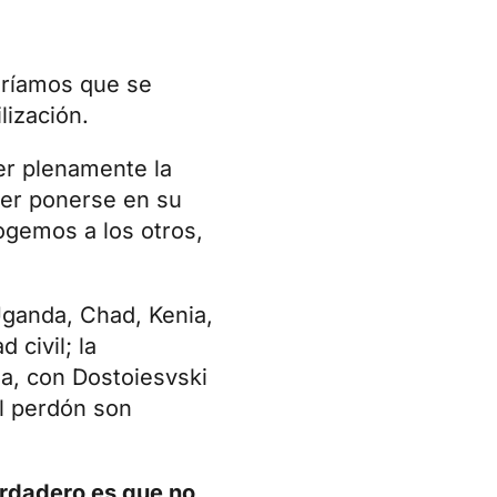
diríamos que se
lización.
cer plenamente la
ber ponerse en su
gemos a los otros,
Uganda, Chad, Kenia,
 civil; la
usa, con Dostoiesvski
el perdón son
rdadero es que no