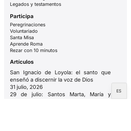
Legados y testamentos
JA
ZH
Participa
PL
Peregrinaciones
Voluntariado
RU
Santa Misa
PT
Aprende Roma
Rezar con 10 minutos
DE
Artículos
FR
IT
San Ignacio de Loyola: el santo que
enseñó a discernir la voz de Dios
EN
31 julio, 2026
ES
29 de julio: Santos Marta, María y
Lázaro. Quiénes fueron y qué nos
enseñan a los cristianos
29 julio, 2026
Construir desde el alma de las
ciudades. Las propuestas de León XIV