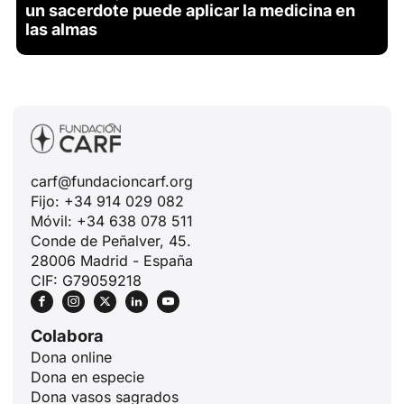
un sacerdote puede aplicar la medicina en
las almas
carf@fundacioncarf.org
Fijo: +34 914 029 082
Móvil: +34 638 078 511
Conde de Peñalver, 45.
28006 Madrid - España
CIF: G79059218
Colabora
Dona online
Dona en especie
ID
Dona vasos sagrados