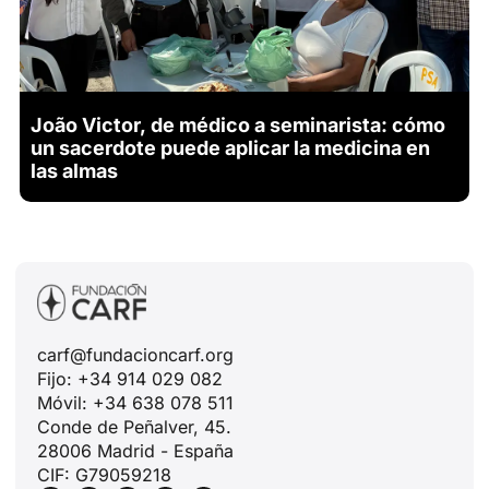
João Victor, de médico a seminarista: cómo
un sacerdote puede aplicar la medicina en
las almas
carf@fundacioncarf.org
Fijo: +34 914 029 082
Móvil: +34 638 078 511
Conde de Peñalver, 45.
28006 Madrid - España
CIF: G79059218