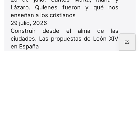
DE
Lázaro. Quiénes fueron y qué nos
FR
enseñan a los cristianos
IT
29 julio, 2026
Construir desde el alma de las
EN
ciudades. Las propuestas de León XIV
ES
en España
23 julio, 2026
León XIV: oda a las familias
18 julio, 2026
Newsletter
Suscríbete a la newsletter de la Fundación
CARF.
Aviso legal
Política de privacidad
Política de cookies