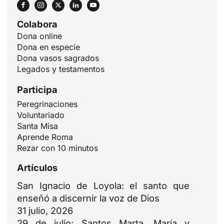
Colabora
Dona online
Dona en especie
Dona vasos sagrados
Legados y testamentos
Participa
Peregrinaciones
Voluntariado
Santa Misa
ID
Aprende Roma
JA
Rezar con 10 minutos
ZH
Artículos
PL
San Ignacio de Loyola: el santo que
RU
enseñó a discernir la voz de Dios
PT
31 julio, 2026
29 de julio: Santos Marta, María y