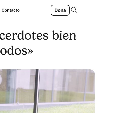
Dona
Contacto
cerdotes bien
todos»