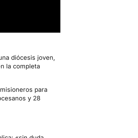
na diócesis joven,
en la completa
 misioneros para
iocesanos y 28
lica: «sin duda,