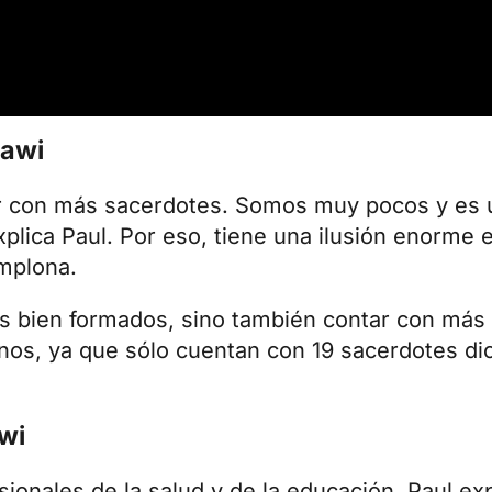
lawi
r con más sacerdotes. Somos muy pocos y es u
lica Paul. Por eso, tiene una ilusión enorme 
amplona.
es bien formados, sino también contar con más
anos
, ya que sólo cuentan con 19 sacerdotes d
wi
onales de la salud y de la educación. Paul exp