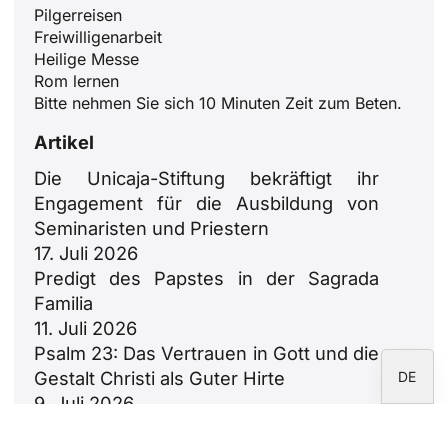
Pilgerreisen
Freiwilligenarbeit
ID
Heilige Messe
JA
Rom lernen
Bitte nehmen Sie sich 10 Minuten Zeit zum Beten.
ZH
Artikel
PL
Die Unicaja-Stiftung bekräftigt ihr
RU
Engagement für die Ausbildung von
PT
Seminaristen und Priestern
FR
17. Juli 2026
Predigt des Papstes in der Sagrada
IT
Familia
EN
11. Juli 2026
ES
Psalm 23: Das Vertrauen in Gott und die
Gestalt Christi als Guter Hirte
DE
9. Juli 2026
Was ist eine Novene und wie betet man