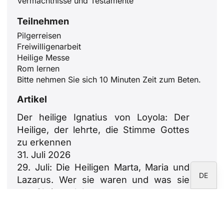
Vermächtnisse und Testamente
ID
Teilnehmen
JA
Pilgerreisen
ZH
Freiwilligenarbeit
Heilige Messe
PL
Rom lernen
RU
Bitte nehmen Sie sich 10 Minuten Zeit zum Beten.
PT
Artikel
FR
Der heilige Ignatius von Loyola: Der
IT
Heilige, der lehrte, die Stimme Gottes
zu erkennen
EN
31. Juli 2026
ES
29. Juli: Die Heiligen Marta, Maria und
DE
Lazarus. Wer sie waren und was sie
uns Christen lehren
29. Juli 2026
Bauen aus dem Herzen der Städte