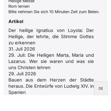
Heilige Messe
Rom lernen
ID
Bitte nehmen Sie sich 10 Minuten Zeit zum Beten.
JA
Artikel
ZH
Der heilige Ignatius von Loyola: Der
PL
Heilige, der lehrte, die Stimme Gottes
RU
zu erkennen
PT
31. Juli 2026
29. Juli: Die Heiligen Marta, Maria und
FR
Lazarus. Wer sie waren und was sie
IT
uns Christen lehren
EN
29. Juli 2026
Bauen aus dem Herzen der Städte
ES
heraus. Die Entwürfe von Ludwig XIV. in
DE
Spanien
23. Juli 2026
Leo XIV.: Eine Ode an die Familien
18. Juli 2026