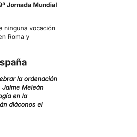
59ª Jornada Mundial
e ninguna vocación
 en Roma y
España
ebrar la ordenación
ús Jaime Meleán
ogía en la
rán diáconos el