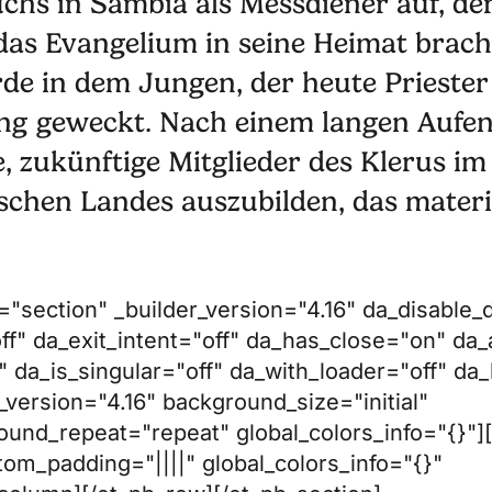
s in Sambia als Messdiener auf, de
das Evangelium in seine Heimat bracht
rde in dem Jungen, der heute Prieste
ung geweckt. Nach einem langen Aufe
, zukünftige Mitglieder des Klerus im
ischen Landes auszubilden, das materi
="section" _builder_version="4.16" da_disable_d
ff" da_exit_intent="off" da_has_close="on" da_a
 da_is_singular="off" da_with_loader="off" d
version="4.16" background_size="initial"
ound_repeat="repeat" global_colors_info="{}"
tom_padding="||||" global_colors_info="{}"