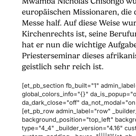
Mwamba Nicholas Chisongo wuch
europäischen Missionaren, die 
Messe half. Auf diese Weise wu
Kirchenrechts ist, seine Beruf
hat er nun die wichtige Aufgabe
Priesterseminar dieses afrikan
geistlich sehr reich ist.
[et_pb_section fb_built="1" admin_label
global_colors_info="{}" da_is_popup="o
da_dark_close="off" da_not_modal="on"
[et_pb_row admin_label="row" _builder_
background_position="top_left" backgr
type="4_4" _builder_version="4.16" cus