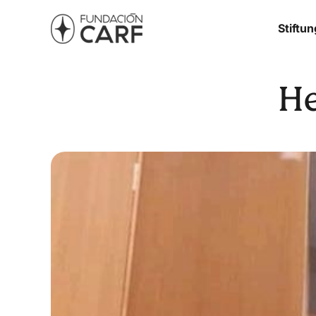
Stiftun
H