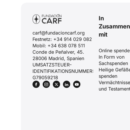
In
Zusammena
carf@fundacioncarf.org
mit
Festnetz: +34 914 029 082
Mobil: +34 638 078 511
Online spende
Conde de Peñalver, 45.
In Form von
28006 Madrid, Spanien
Sachspenden
UMSATZSTEUER-
Heilige Gefäß
IDENTIFIKATIONSNUMMER:
spenden
G79059218
Vermächtniss
und Testamen