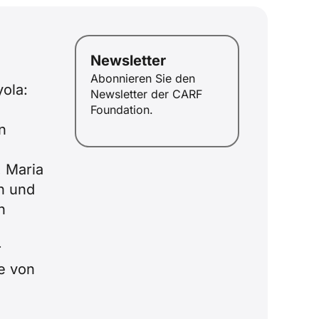
Newsletter
Abonnieren Sie den
yola:
Newsletter der CARF
Foundation.
n
, Maria
ID
n und
JA
n
ZH
PL
r
RU
e von
PT
FR