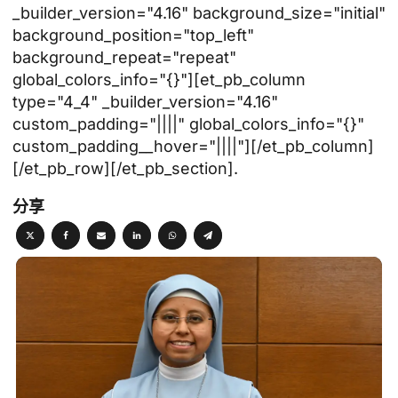
_builder_version="4.16" background_size="initial"
background_position="top_left"
background_repeat="repeat"
global_colors_info="{}"][et_pb_column
type="4_4" _builder_version="4.16"
custom_padding="||||" global_colors_info="{}"
custom_padding__hover="||||"][/et_pb_column]
[/et_pb_row][/et_pb_section].
分享