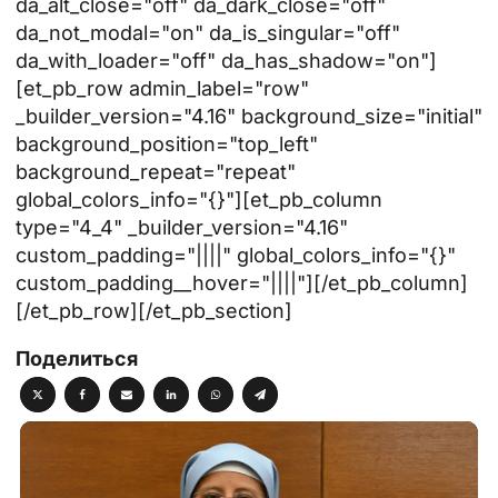
da_alt_close="off" da_dark_close="off"
da_not_modal="on" da_is_singular="off"
da_with_loader="off" da_has_shadow="on"]
[et_pb_row admin_label="row"
_builder_version="4.16" background_size="initial"
background_position="top_left"
background_repeat="repeat"
global_colors_info="{}"][et_pb_column
type="4_4" _builder_version="4.16"
custom_padding="||||" global_colors_info="{}"
custom_padding__hover="||||"][/et_pb_column]
[/et_pb_row][/et_pb_section]
Поделиться