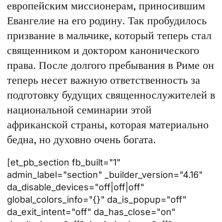
европейским миссионерам, приносившим
Евангелие на его родину. Так пробудилось
призвание в мальчике, который теперь стал
священником и доктором канонического
права. После долгого пребывания в Риме он
теперь несет важную ответственность за
подготовку будущих священнослужителей в
национальной семинарии этой
африканской страны, которая материально
бедна, но духовно очень богата.
[et_pb_section fb_built="1"
admin_label="section" _builder_version="4.16"
da_disable_devices="off|off|off"
global_colors_info="{}" da_is_popup="off"
da_exit_intent="off" da_has_close="on"