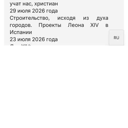
учат нас, христиан
IT
29 июля 2026 года
Строительство, исходя из духа
EN
городов. Проекты Леона XIV в
ES
Испании
RU
23 июля 2026 года
Лев XIV: ода семьям
18 июля 2026 года
Информационный
бюллетень
Подпишитесь на информационный
бюллетень Фонда CARF.
Юридическое уведомление
Политика конфиденциальности
Политика в отношении файлов cookie