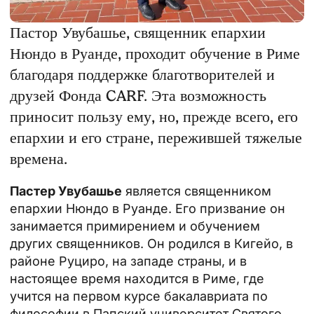
Пастор Увубашье, священник епархии
Нюндо в Руанде, проходит обучение в Риме
благодаря поддержке благотворителей и
друзей Фонда CARF. Эта возможность
приносит пользу ему, но, прежде всего, его
епархии и его стране, пережившей тяжелые
времена.
Пастер Увубашье
является священником
епархии Нюндо в Руанде. Его
призвание
он
занимается примирением и обучением
других священников. Он родился в Кигейо, в
районе Руциро, на западе страны, и в
настоящее время находится в Риме, где
учится на первом курсе бакалавриата по
философии в
Папский университет Святого