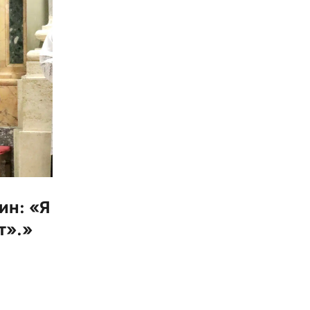
ин: «Я
т».»