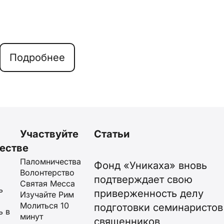
Подробнее
Участвуйте
Статьи
естве
Паломничества
Фонд «Уникаха» вновь
Волонтерство
подтверждает свою
Святая Месса
ь
приверженность делу
Изучайте Рим
Молиться 10
подготовки семинаристов
ь в
минут
священников