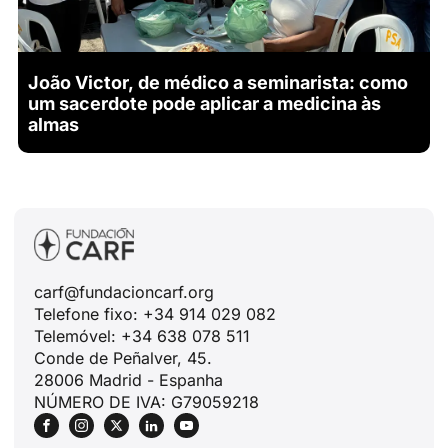
João Victor, de médico a seminarista: como
um sacerdote pode aplicar a medicina às
almas
carf@fundacioncarf.org
Telefone fixo: +34 914 029 082
Telemóvel: +34 638 078 511
Conde de Peñalver, 45.
28006 Madrid - Espanha
NÚMERO DE IVA: G79059218