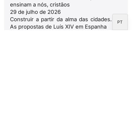
EN
ensinam a nós, cristãos
29 de julho de 2026
ES
Construir a partir da alma das cidades.
PT
As propostas de Luís XIV em Espanha
23 de julho de 2026
Leão XIV: ode às famílias
18 de julho de 2026
Boletim informativo
Subscreva o boletim informativo da
Fundação CARF.
Aviso legal
Política de privacidade
Política de Cookies
Área de correspondentes
Fundação CARF © 2026 - Todos os direitos reservados