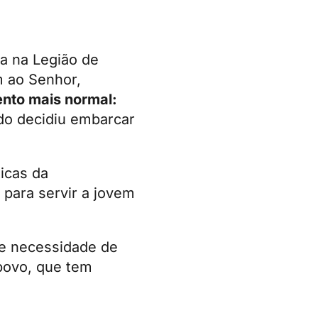
va na Legião de
m ao Senhor,
to mais normal:
rdo decidiu embarcar
icas da
 para servir a jovem
de necessidade de
povo, que tem