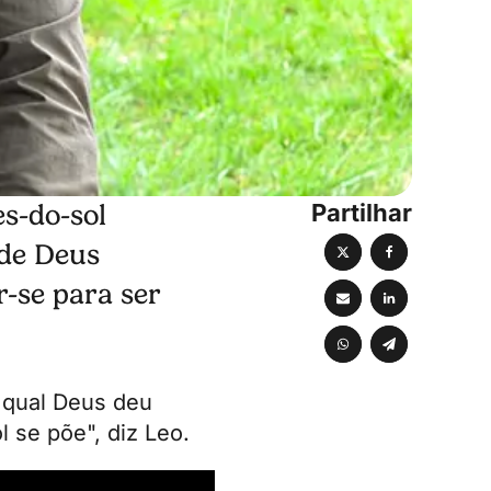
Partilhar
es-do-sol
 de Deus
-se para ser
 qual Deus deu
 se põe", diz Leo.