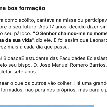
uma boa formação
a como acólito, cantava na missa ou participa
re o seu futuro. Aos 17 anos, decidiu dizer si
do seu pároco.
"O Senhor chamou-me no momen
a da sua vida".
diz ele. E foi assim que Leona
vez mais a cada dia que passa.
al Bidasoa
É estudante das Faculdades Eclesiást
elo seu bispo, D. José Manuel Romero Barrios,
letar sete anos.
ear o que os outros vão colher. Há uma gran
formados, não para nós próprios, mas para o 