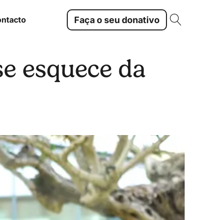
Faça o seu donativo
ntacto
se esquece da