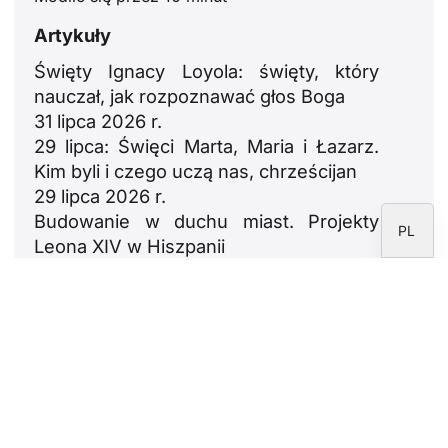
PT
Artykuły
DE
Święty Ignacy Loyola: święty, który
nauczał, jak rozpoznawać głos Boga
FR
31 lipca 2026 r.
IT
29 lipca: Święci Marta, Maria i Łazarz.
EN
Kim byli i czego uczą nas, chrześcijan
29 lipca 2026 r.
ES
Budowanie w duchu miast. Projekty
PL
Leona XIV w Hiszpanii
23 lipca 2026 r.
León XIV: oda do rodzin
18 lipca 2026 r.
Newsletter
Proszę zapisać się do newslettera Fundacji
CARF.