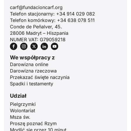
carf@fundacioncarf.org
Telefon stacjonarny: +34 914 029 082
Telefon komórkowy: +34 638 078 511
Conde de Peñalver, 45.
28006 Madryt – Hiszpania
NUMER VAT: G79059218
We współpracy z
Darowizna online
Darowizna rzeczowa
Przekazać święte naczynia
Spadki i testamenty
Udział
ID
Pielgrzymki
Wolontariat
JA
Msza św.
ZH
Proszę poznać Rzym
Modlić się przez 10 minut
RU