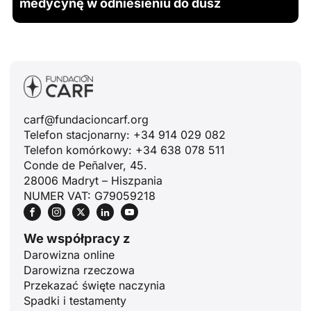
medycynę w odniesieniu do dusz
carf@fundacioncarf.org
Telefon stacjonarny: +34 914 029 082
Telefon komórkowy: +34 638 078 511
Conde de Peñalver, 45.
28006 Madryt – Hiszpania
NUMER VAT: G79059218
We współpracy z
Darowizna online
Darowizna rzeczowa
Przekazać święte naczynia
Spadki i testamenty