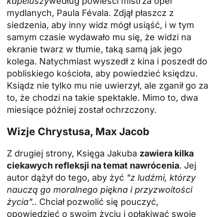
kapeluszy
według powieści mistrza oper
mydlanych, Paula Févala. Zdjął płaszcz z
siedzenia, aby inny widz mógł usiąść, i w tym
samym czasie wydawało mu się, że widzi na
ekranie twarz w tłumie, taką samą jak jego
kolega. Natychmiast wyszedł z kina i poszedł do
pobliskiego kościoła, aby powiedzieć księdzu.
Ksiądz nie tylko mu nie uwierzył, ale zganił go za
to, że chodzi na takie spektakle. Mimo to, dwa
miesiące później został ochrzczony.
Wizje Chrystusa, Max Jacob
Z drugiej strony, Księga Jakuba
zawiera kilka
ciekawych refleksji na temat nawrócenia
. Jej
autor dążył do tego, aby żyć
"z ludźmi, którzy
nauczą go moralnego piękna i przyzwoitości
życia".
. Chciał pozwolić się pouczyć,
opowiedzieć o swoim życiu i opłakiwać swoje