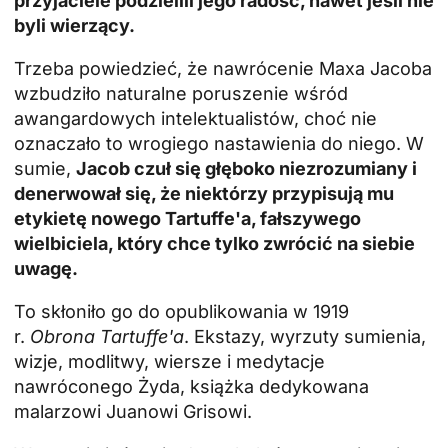
przyjaciele podzielili jego radość, nawet jeśli nie
byli wierzący.
Trzeba powiedzieć, że nawrócenie Maxa Jacoba
wzbudziło naturalne poruszenie wśród
awangardowych intelektualistów, choć nie
oznaczało to wrogiego nastawienia do niego. W
sumie,
Jacob czuł się głęboko niezrozumiany i
denerwował się, że niektórzy przypisują mu
etykietę nowego Tartuffe'a, fałszywego
wielbiciela, który chce tylko zwrócić na siebie
uwagę.
To skłoniło go do opublikowania w 1919
r.
Obrona Tartuffe'a
. Ekstazy, wyrzuty sumienia,
wizje, modlitwy, wiersze i medytacje
nawróconego Żyda, książka dedykowana
malarzowi Juanowi Grisowi.