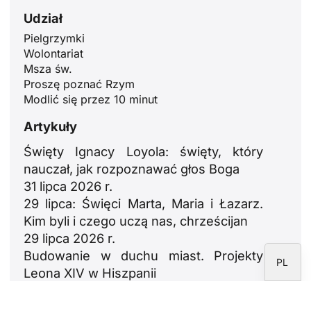
Udział
ID
Pielgrzymki
Wolontariat
JA
Msza św.
ZH
Proszę poznać Rzym
Modlić się przez 10 minut
RU
PT
Artykuły
DE
Święty Ignacy Loyola: święty, który
nauczał, jak rozpoznawać głos Boga
FR
31 lipca 2026 r.
IT
29 lipca: Święci Marta, Maria i Łazarz.
EN
Kim byli i czego uczą nas, chrześcijan
29 lipca 2026 r.
ES
Budowanie w duchu miast. Projekty
PL
Leona XIV w Hiszpanii
23 lipca 2026 r.
León XIV: oda do rodzin