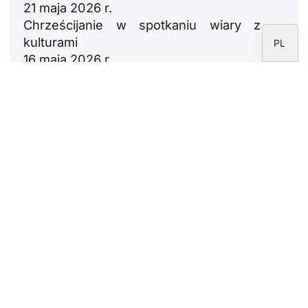
21 maja 2026 r.
ES
Chrześcijanie w spotkaniu wiary z
kulturami
PL
16 maja 2026 r.
Wniebowstąpienie Pana: triumf
Chrystusa
14 maja 2026 r.
Newsletter
Proszę zapisać się do newslettera Fundacji
CARF.
Nota prawna
Polityka prywatności
Polityka cookies
Obszar korespondentów
Fundacja CARF © 2026 – Wszelkie prawa zastrzeżone