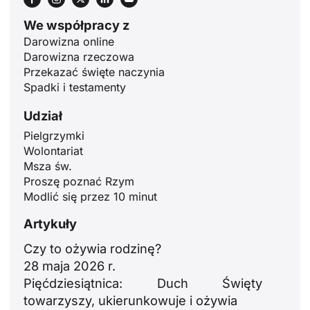
We współpracy z
Darowizna online
Darowizna rzeczowa
Przekazać święte naczynia
Spadki i testamenty
Udział
ID
Pielgrzymki
JA
Wolontariat
Msza św.
ZH
Proszę poznać Rzym
RU
Modlić się przez 10 minut
PT
Artykuły
DE
Czy to ożywia rodzinę?
FR
28 maja 2026 r.
Pięćdziesiątnica: Duch Święty
IT
towarzyszy, ukierunkowuje i ożywia
EN