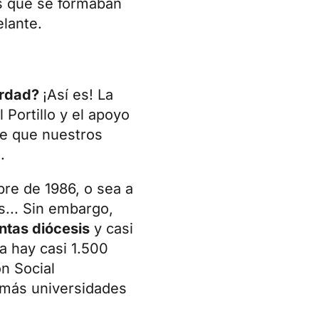
s que se formaban
elante.
verdad?
¡Así es! La
Portillo y el apoyo
de que nuestros
.
bre
de 1986, o sea a
s... Sin embargo,
ntas diócesis
y casi
a hay casi 1.500
n Social
demás universidades