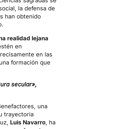
ciencias sagradas se
ocial, la defensa de
es han obtenido
o.
a realidad lejana
estén en
precisamente en las
 una formación que
tura secular»,
enefactores
, una
 trayectoria
ruz,
Luis Navarro
,
ha