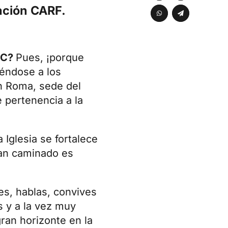
ación CARF.
SC?
Pues, ¡porque
iéndose a los
en Roma, sede del
e pertenencia a la
 Iglesia se fortalece
han caminado es
es, hablas, convives
s y a la vez muy
ran horizonte en la