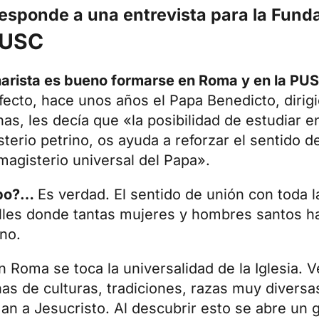
responde a una entrevista para la Fund
PUSC
narista es bueno
formarse
en Roma y en la PU
fecto, hace unos años el Papa Benedicto, dirig
as, les decía que «la posibilidad de estudiar 
terio petrino, os ayuda a reforzar el sentido d
 magisterio universal del Papa».
mpo?…
Es verdad. El sentido de unión con toda la
calles donde tantas mujeres y hombres santos 
no.
 Roma se toca la universalidad de la Iglesia. V
as de culturas, tradiciones, razas muy diversa
n a Jesucristo. Al descubrir esto se abre un g