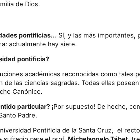
milia de Dios.
idades pontificias…
Sí, y las más importantes,
a: actualmente hay siete.
idad pontificia?
tuciones académicas reconocidas como tales po
n de las ciencias sagradas. Todas ellas poseen
recho Canónico.
entido particular?
¡Por supuesto! De hecho, co
 Santo Padre.
Universidad Pontificia de la Santa Cruz, el recto
e sufragio
para el prof.
Michelangelo Tábet
,
tr