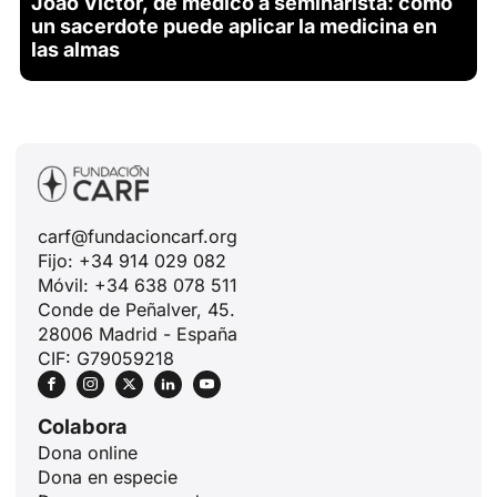
João Victor, de médico a seminarista: cómo
un sacerdote puede aplicar la medicina en
las almas
carf@fundacioncarf.org
Fijo: +34 914 029 082
Móvil: +34 638 078 511
Conde de Peñalver, 45.
28006 Madrid - España
CIF: G79059218
Colabora
Dona online
Dona en especie